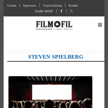
O nama
Impressum
Uvjeti korištenja
Kontakt
DARK MODE
STEVEN SPIELBERG