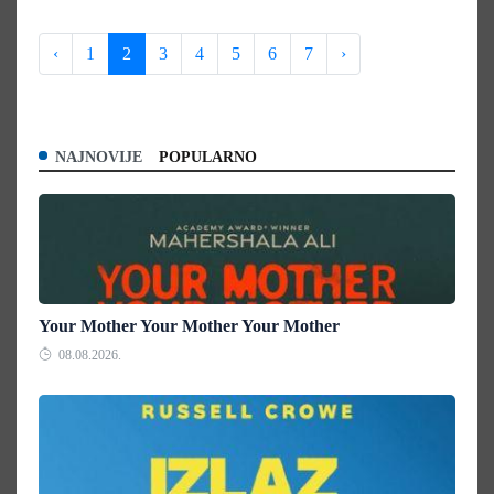
‹
1
2
3
4
5
6
7
›
NAJNOVIJE
POPULARNO
Your Mother Your Mother Your Mother
08.08.2026.