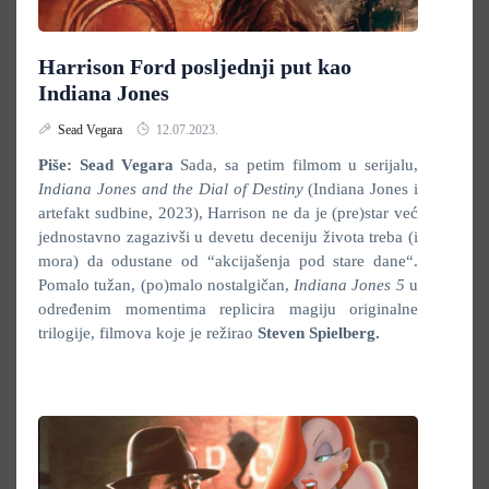
Harrison Ford posljednji put kao
Indiana Jones
Sead Vegara
12.07.2023.
Piše: Sead Vegara
Sada, sa petim filmom u serijalu,
Indiana Jones and the Dial of Destiny
(Indiana Jones i
artefakt sudbine, 2023), Harrison ne da je (pre)star već
jednostavno zagazivši u devetu deceniju života treba (i
mora) da odustane od “akcijašenja pod stare dane“.
Pomalo tužan, (po)malo nostalgičan,
Indiana Jones 5
u
određenim momentima replicira magiju originalne
trilogije, filmova koje je režirao
Steven Spielberg.