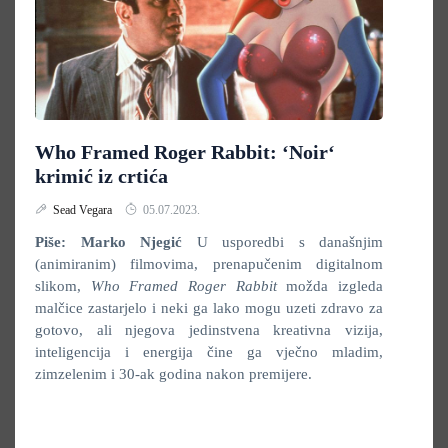
Who Framed Roger Rabbit: ‘Noir‘
krimić iz crtića
Sead Vegara
05.07.2023.
Piše: Marko Njegić
U usporedbi s današnjim
(animiranim) filmovima, prenapučenim digitalnom
slikom,
Who Framed Roger Rabbit
možda izgleda
malčice zastarjelo i neki ga lako mogu uzeti zdravo za
gotovo, ali njegova jedinstvena kreativna vizija,
inteligencija i energija čine ga vječno mladim,
zimzelenim i 30-ak godina nakon premijere.