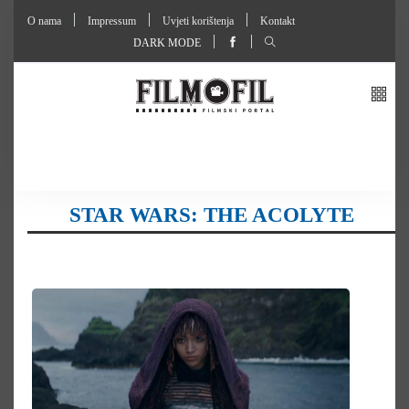
O nama
Impressum
Uvjeti korištenja
Kontakt
DARK MODE
STAR WARS: THE ACOLYTE