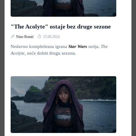
"The Acolyte" ostaje bez druge sezone
Nino Romić
25.08.2024.
Nedavno kompletirana igrana
Star Wars
serija,
The
Acolyte,
neće dobiti drugu sezonu.