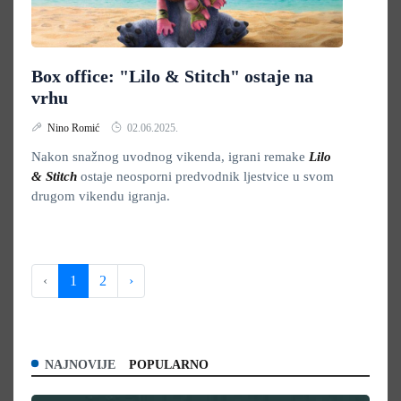
Box office: "Lilo & Stitch" ostaje na
vrhu
Nino Romić
02.06.2025.
Nakon snažnog uvodnog vikenda, igrani remake
Lilo
& Stitch
ostaje neosporni predvodnik ljestvice u svom
drugom vikendu igranja.
‹
1
2
›
NAJNOVIJE
POPULARNO