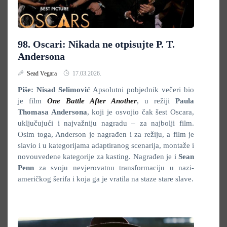
98. Oscari: Nikada ne otpisujte P. T.
Andersona
Sead Vegara
17.03.2026.
Piše: Nisad Selimović
Apsolutni pobjednik večeri bio
je film
One Battle After Another
, u režiji
Paula
Thomasa Andersona
, koji je osvojio čak šest Oscara,
uključujući i najvažniju nagradu – za najbolji film.
Osim toga, Anderson je nagrađen i za režiju, a film je
slavio i u kategorijama adaptiranog scenarija, montaže i
novouvedene kategorije za kasting. Nagrađen je i
Sean
Penn
za svoju nevjerovatnu transformaciju u nazi-
američkog šerifa i koja ga je vratila na staze stare slave.