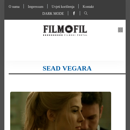
O nama
Impressum
Uvjeti korištenja
Kontakt
DARK MODE
SEAD VEGARA