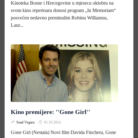
Kinoteka Bosne i Hercegovine u mjesecu oktobru na
svom kino repertoaru donosi program „In Memoriam“
posvećen nedavno preminulim Robinu Williamsu,
Laur...
Kino premijere: ''Gone Girl''
Sead Vegara
01.10.2014.
Gone Girl (Nestala) Novi film Davida Finchera, Gone