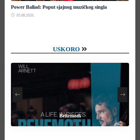
Power Ballad: Poput sjajnog muzičkog singla
05.08.2026.
USKORO
How To Rob A Bank
Heart of the Beast
By Any Means
Behemoth