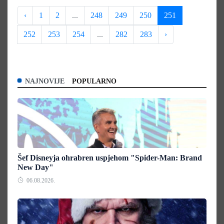
‹
1
2
...
248
249
250
251
252
253
254
...
282
283
›
NAJNOVIJE
POPULARNO
Šef Disneyja ohrabren uspjehom "Spider-Man: Brand
New Day"
06.08.2026.