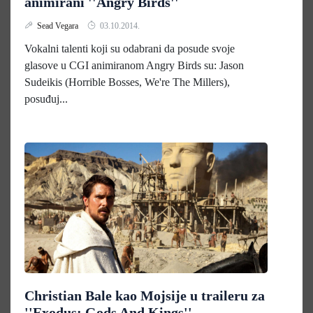
animirani ''Angry Birds''
Sead Vegara
03.10.2014.
Vokalni talenti koji su odabrani da posude svoje
glasove u CGI animiranom Angry Birds su: Jason
Sudeikis (Horrible Bosses, We're The Millers),
posuđuj...
Christian Bale kao Mojsije u traileru za
''Exodus: Gods And Kings''