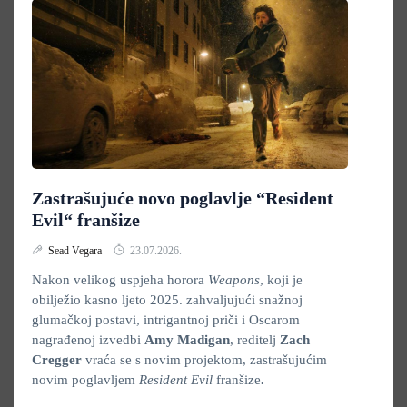
Zastrašujuće novo poglavlje “Resident
Evil“ franšize
Sead Vegara
23.07.2026.
Nakon velikog uspjeha horora
Weapons
, koji je
obilježio kasno ljeto 2025. zahvaljujući snažnoj
glumačkoj postavi, intrigantnoj priči i Oscarom
nagrađenoj izvedbi
Amy Madigan
, reditelj
Zach
Cregger
vraća se s novim projektom, zastrašujućim
novim poglavljem
Resident Evil
franšize
.