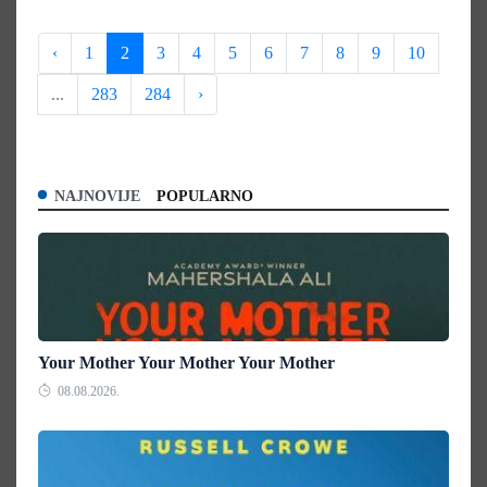
‹
1
2
3
4
5
6
7
8
9
10
...
283
284
›
NAJNOVIJE
POPULARNO
Your Mother Your Mother Your Mother
08.08.2026.