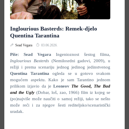
Inglourious Basterds: Remek-djelo
Quentina Tarantina
Sead Vegara
03.06.2026.
Piše: Sead Vegara
Ingenioznost šestog filma,
Inglourious Basterds
(Nemilosrdni gadovi, 2009), u
režiji i prema scenariju jednog jedinog jedinstvenog
Quentina Tarantina
ogleda se u gotovo svakom
mogućem aspektu. Kako je sam Tarantino jednom
prilikom izjavio da je
Leoneov
The Good, The Bad
and the Ugly
(Dobar, loš, zao, 1966) film iz kojeg se
(po)najviše može naučiti o samoj režiji, tako se nešto
može reći i za njegov šesti rediteljsko/scenaristički
uradak.