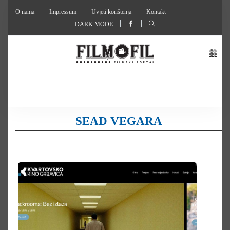
O nama
Impressum
Uvjeti korištenja
Kontakt
DARK MODE
SEAD VEGARA