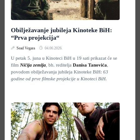
Obilježavanje jubileja Kinoteke BiH:
“Prva projekcija“
Sead Vegara
04.06.2026.
U petak 5. juna u Kinoteci BiH u 19 sati prikazat će se
film
Ničija zemlja
,
bh. reditelja
Danisa Tanovića
,
povodom obilježavanja jubileja Kinoteke BiH:
63
godine od prve filmske projekcije u Kinoteci BiH.