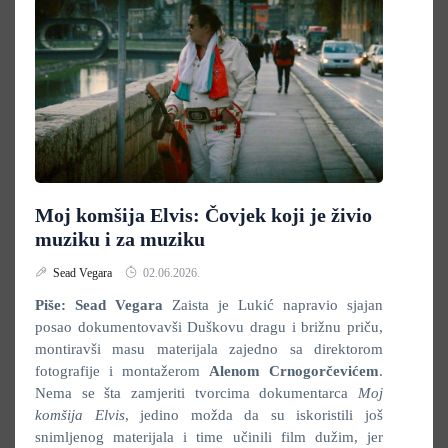
Moj komšija Elvis: Čovjek koji je živio
muziku i za muziku
Sead Vegara
02.06.2026.
Piše: Sead Vegara
Zaista je Lukić napravio sjajan
posao dokumentovavši Duškovu dragu i brižnu priču,
montiravši masu materijala zajedno sa direktorom
fotografije i montažerom
Alenom Crnogorčevićem
.
Nema se šta zamjeriti tvorcima dokumentarca
Moj
komšija Elvis
, jedino možda da su iskoristili još
snimljenog materijala i time učinili film dužim, jer