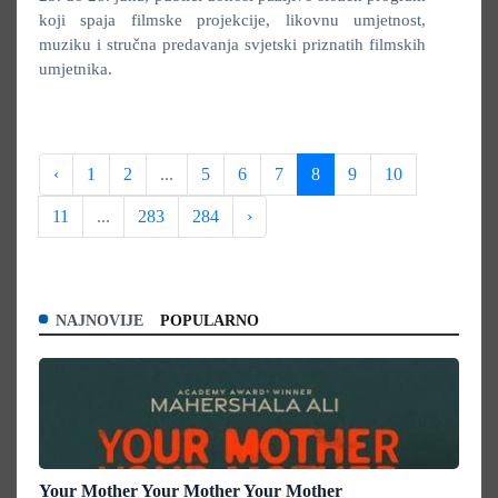
koji spaja filmske projekcije, likovnu umjetnost,
muziku i stručna predavanja svjetski priznatih filmskih
umjetnika.
‹
1
2
...
5
6
7
8
9
10
11
...
283
284
›
NAJNOVIJE
POPULARNO
Your Mother Your Mother Your Mother