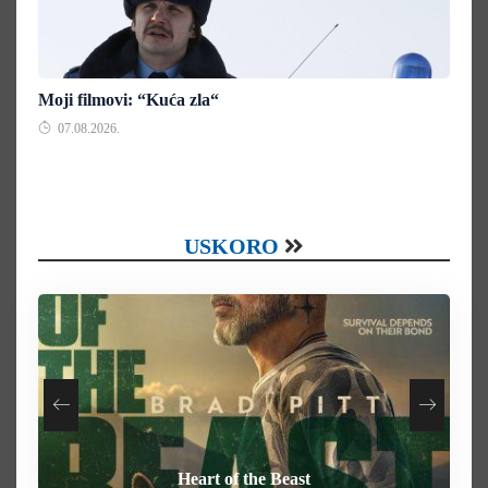
Moji filmovi: “Kuća zla“
07.08.2026.
USKORO
Your Mother Your Mother Your Mother
How To Rob A Bank
Heart of the Beast
Behemoth