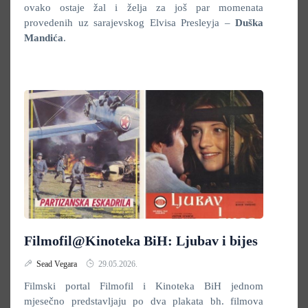
ovako ostaje žal i želja za još par momenata
provedenih uz sarajevskog Elvisa Presleyja –
Duška
Mandića
.
Filmofil@Kinoteka BiH: Ljubav i bijes
Sead Vegara
29.05.2026.
Filmski portal Filmofil i Kinoteka BiH jednom
mjesečno predstavljaju po dva plakata bh. filmova