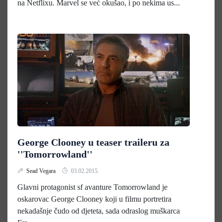
na Netflixu. Marvel se već okušao, i po nekima us...
George Clooney u teaser traileru za
''Tomorrowland''
Sead Vegara
03.02.2015.
Glavni protagonist sf avanture Tomorrowland je
oskarovac George Clooney koji u filmu portretira
nekadašnje čudo od djeteta, sada odraslog muškarca