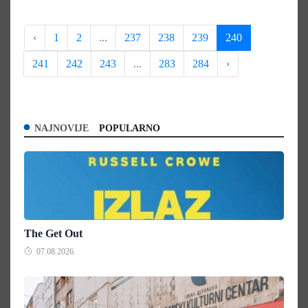
‹
1
2
...
237
238
239
240
241
242
243
...
283
284
›
NAJNOVIJE
POPULARNO
The Get Out
07.08.2026.