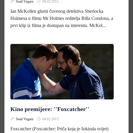
Sead Vegara
06.02.2015.
Ian McKellen glumi čuvenog detektiva Sherlocka
Holmesa u filmu Mr Holmes reditelja Billa Condona, a
prvi klip iz filma je dostupan na interentu. McKel...
Kino premijere: ''Foxcatcher''
Sead Vegara
04.02.2015.
Foxcatcher (Foxcatcher: Priča koja je šokirala svijet)