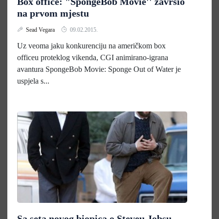
Box office: "SpongeBob Movie'' završio
na prvom mjestu
Sead Vegara
09.02.2015.
Uz veoma jaku konkurenciju na američkom box
officeu proteklog vikenda, CGI animirano-igrana
avantura SpongeBob Movie: Sponge Out of Water je
uspjela s...
Sa seta novog biopica o Steveu Jobsu