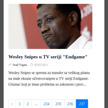
Wesley Snipes u TV seriji "Endgame"
Sead Vegara
03.03.2015.
Wesley Snipes se sprema za transfer sa velikog platna
na male ekrane učestvovanjem u TV seriji Endgame.
Glumac koji je imao problema sa zakonom i prov...
‹
1
2
...
234
235
236
237