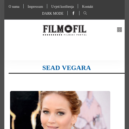
O nama
Impressum
Uvjeti korištenja
Kontakt
DARK MODE
SEAD VEGARA