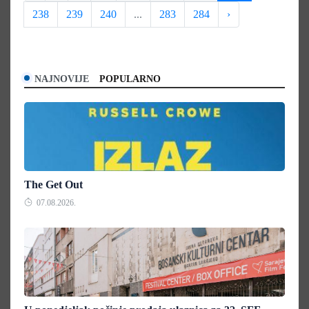
238
239
240
...
283
284
›
NAJNOVIJE
POPULARNO
The Get Out
07.08.2026.