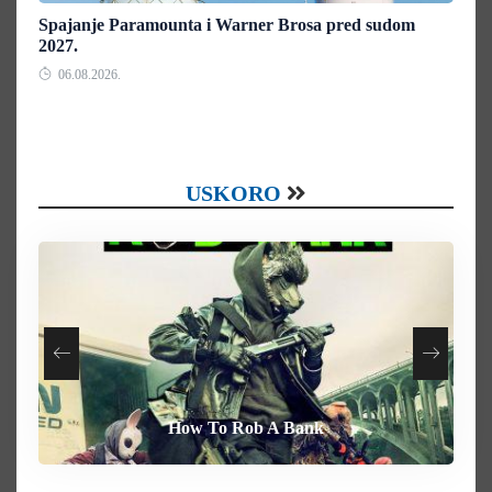
Spajanje Paramounta i Warner Brosa pred sudom
2027.
06.08.2026.
USKORO
How To Rob A Bank
Heart of the Beast
By Any Means
Behemoth