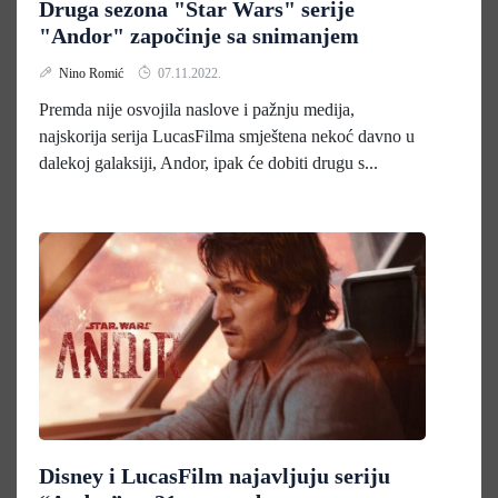
Druga sezona "Star Wars" serije
"Andor" započinje sa snimanjem
Nino Romić
07.11.2022.
Premda nije osvojila naslove i pažnju medija,
najskorija serija LucasFilma smještena nekoć davno u
dalekoj galaksiji, Andor, ipak će dobiti drugu s...
Disney i LucasFilm najavljuju seriju