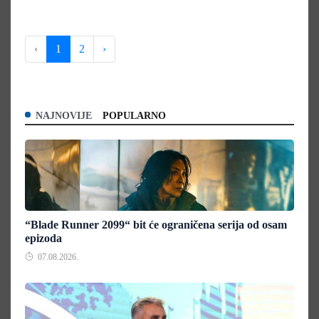
‹
1
2
›
NAJNOVIJE
POPULARNO
“Blade Runner 2099“ bit će ograničena serija od osam
epizoda
07.08.2026.