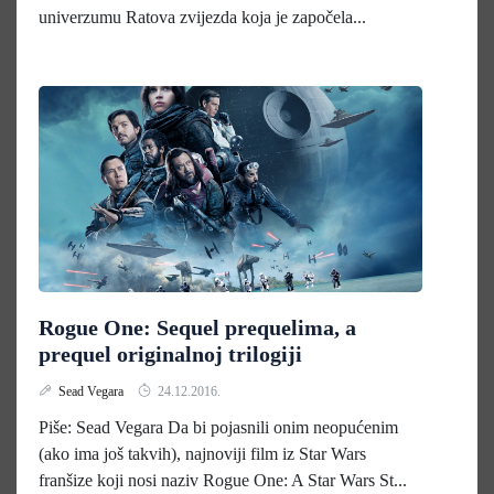
univerzumu Ratova zvijezda koja je započela...
Rogue One: Sequel prequelima, a
prequel originalnoj trilogiji
Sead Vegara
24.12.2016.
Piše: Sead Vegara Da bi pojasnili onim neopućenim
(ako ima još takvih), najnoviji film iz Star Wars
franšize koji nosi naziv Rogue One: A Star Wars St...