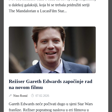
u dalekoj galaksiji, koja bi se trebala pridružiti seriji
The Mandalorian u LucasFilm Star...
Režiser Gareth Edwards započinje rad
na novom filmu
Nino Romić
07.02.2020.
Gareth Edwards neće počivati dugo u sjeni Star Wars
franšize. Režiser popratnog naslova u eri filmova u