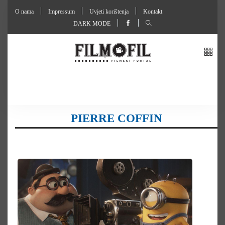
O nama
Impressum
Uvjeti korištenja
Kontakt
DARK MODE
PIERRE COFFIN