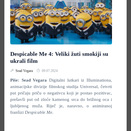
Despicable Me 4: Veliki žuti smokiji su
ukrali film
Sead Vegara
09.07.2024.
Piše: Sead Vegara
Digitalni lutkari iz Illuminationa,
animacijske divizije filmskog studija Universal, četvrti
put pričaju priču o negativcu koji je postao pozitivac,
prešavši put od zloće kamenog srca do brižnog oca i
ljubljenog muža. Riječ je, naravno, o animiranoj
franšizi
Despicable Me.