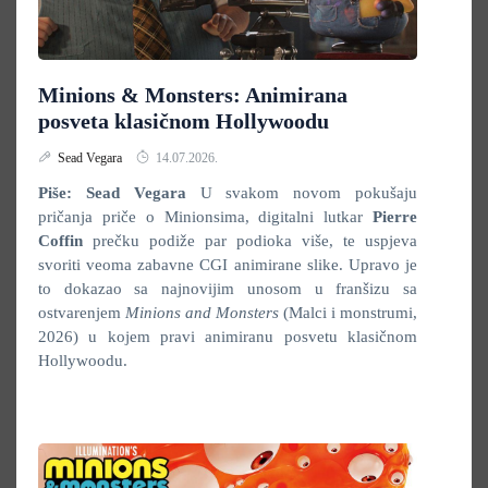
Minions & Monsters: Animirana
posveta klasičnom Hollywoodu
Sead Vegara
14.07.2026.
Piše: Sead Vegara
U svakom novom pokušaju
pričanja priče o Minionsima, digitalni lutkar
Pierre
Coffin
prečku podiže par podioka više, te uspjeva
svoriti veoma zabavne CGI animirane slike. Upravo je
to dokazao sa najnovijim unosom u franšizu sa
ostvarenjem
Minions and Monsters
(Malci i monstrumi,
2026) u kojem pravi animiranu posvetu klasičnom
Hollywoodu.