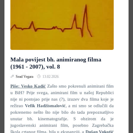
Mala povijest bh. animiranog filma
(1961 - 2007), vol. 8
Sead Vegara
13.02.2026.
Piše: Vesko Kadić
Zašto smo pokrenuli animirani film
u BiH? Prije svega, animirani film u našoj Republici
nije ni postojao prije nas (?), izuzev dva filma koje je
režirao
Vefik Hadžismalović
, a mi smo se odlučili da
pokrenemo nešto što nije bilo do tada prepoznatljivo
unutar bh. kinematografije. S obzirom da je
jugoslavenski animirani film, posebno Zagrebačka
škola crtanog filma, bila u ekspanziji, a
Dušan Vukotić