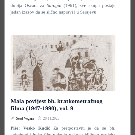
dobija Oscara za
Surogat
(1961), sve skupa postaje
jedan izazov da se slično napravi i u Sarajevu.
Mala povijest bh. kratkometražnog
filma (1947-1990), vol. 9
Sead Vegara
20.11.2023.
Piše: Vesko Kadić
Za pretpostaviti je da se bh.
animirani i lutka film pojavio nakon vidljivog uspjeha