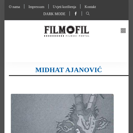
O nama
Impressum
Uvjeti korištenja
Kontakt
DARK MODE
MIDHAT AJANOVIĆ