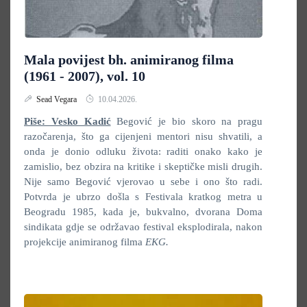
Mala povijest bh. animiranog filma
(1961 - 2007), vol. 10
Sead Vegara
10.04.2026.
Piše: Vesko Kadić
Begović je bio skoro na pragu
razočarenja, što ga cijenjeni mentori nisu shvatili, a
onda je donio odluku života: raditi onako kako je
zamislio, bez obzira na kritike i skeptičke misli drugih.
Nije samo Begović vjerovao u sebe i ono što radi.
Potvrda je ubrzo došla s Festivala kratkog metra u
Beogradu 1985, kada je, bukvalno, dvorana Doma
sindikata gdje se održavao festival eksplodirala, nakon
projekcije animiranog filma
EKG.