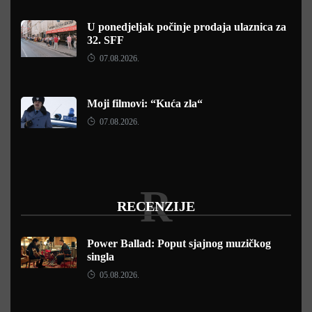
U ponedjeljak počinje prodaja ulaznica za
32. SFF
07.08.2026.
Moji filmovi: “Kuća zla“
07.08.2026.
R
RECENZIJE
Power Ballad: Poput sjajnog muzičkog
singla
05.08.2026.