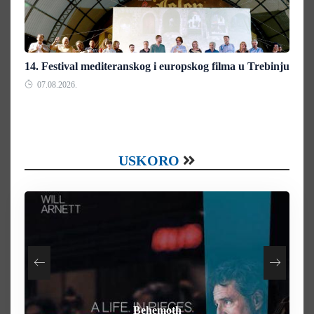
14. Festival mediteranskog i europskog filma u Trebinju
07.08.2026.
USKORO
How To Rob A Bank
Heart of the Beast
By Any Means
Behemoth