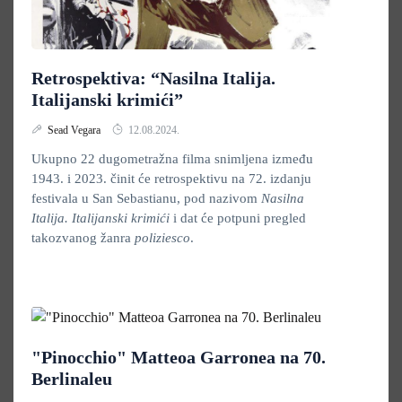
Retrospektiva: “Nasilna Italija.
Italijanski krimići”
Sead Vegara
12.08.2024.
Ukupno 22 dugometražna filma snimljena između
1943. i 2023. činit će retrospektivu na 72. izdanju
festivala u San Sebastianu, pod nazivom
Nasilna
Italija. Italijanski krimići
i dat će potpuni pregled
takozvanog žanra
poliziesco
.
"Pinocchio" Matteoa Garronea na 70.
Berlinaleu