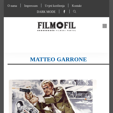
O nama
Impressum
Uvjeti korištenja
Kontakt
DARK MODE
MATTEO GARRONE