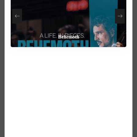
How To Rob A Bank
Heart of the Beast
By Any Means
Behemoth