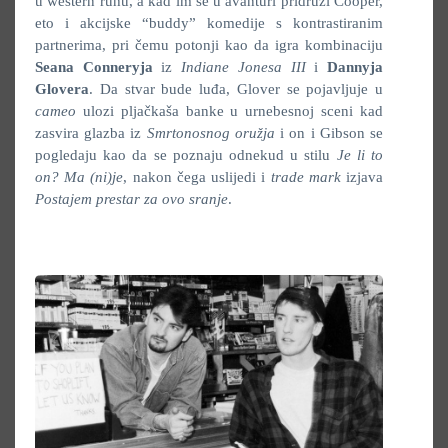
u western ruhu, a kad im se u avanturi pridruži Cooper,
eto i akcijske “buddy” komedije s kontrastiranim
partnerima, pri čemu potonji kao da igra kombinaciju
Seana Conneryja
iz
Indiane Jonesa III
i
Dannyja
Glovera
. Da stvar bude luđa, Glover se pojavljuje u
cameo
ulozi pljačkaša banke u urnebesnoj sceni kad
zasvira glazba iz
Smrtonosnog oružja
i on i Gibson se
pogledaju kao da se poznaju odnekud u stilu
Je li to
on? Ma (ni)je
, nakon čega uslijedi i
trade mark
izjava
Postajem prestar za ovo sranje
.