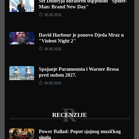
Šef Disneyja ohrabren uspjehom "Spider-
Man: Brand New Day"
06.08.2026.
David Harbour je ponovo Djeda Mraz u
"Violent Night 2"
06.08.2026.
Spajanje Paramounta i Warner Brosa
pred sudom 2027.
06.08.2026.
R
RECENZIJE
Power Ballad: Poput sjajnog muzičkog
singla