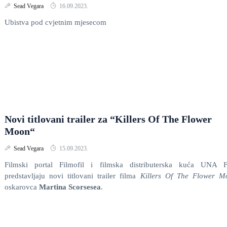
Sead Vegara
16.09.2023.
Ubistva pod cvjetnim mjesecom
Novi titlovani trailer za “Killers Of The Flower
Moon“
Sead Vegara
15.09.2023.
Filmski portal Filmofil i filmska distributerska kuća UNA F
predstavljaju novi titlovani trailer filma
Killers Of The Flower M
oskarovca
Martina Scorsesea
.