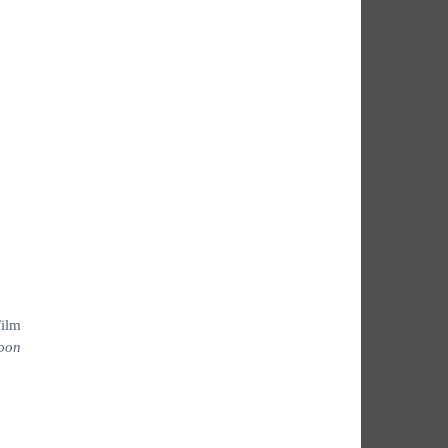
ilm
oon