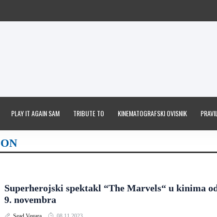
PLAY IT AGAIN SAM
TRIBUTE TO
KINEMATOGRAFSKI OVISNIK
PRAVIL
OON
Superherojski spektakl “The Marvels“ u kinima o
9. novembra
Sead Vegara
08.11.2023.