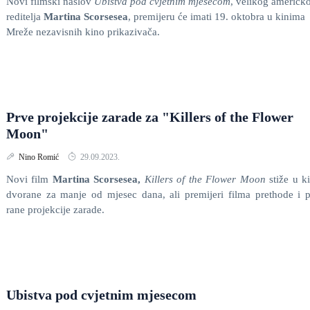
Novi filmski naslov
Ubistva pod cvjetnim mjesecom
, velikog američk
reditelja
Martina Scorsesea
, premijeru će imati 19. oktobra u kinima
Mreže nezavisnih kino prikazivača.
Prve projekcije zarade za "Killers of the Flower
Moon"
Nino Romić
29.09.2023.
Novi film
Martina Scorsesea,
Killers of the Flower Moon
stiže u k
dvorane za manje od mjesec dana, ali premijeri filma prethode i 
rane projekcije zarade.
Ubistva pod cvjetnim mjesecom