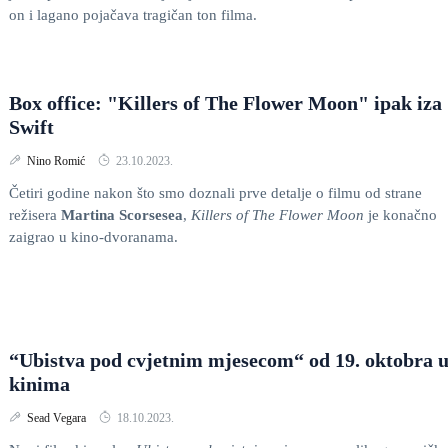
on i lagano pojačava tragičan ton filma.
Box office: "Killers of The Flower Moon" ipak iza
Swift
Nino Romić
23.10.2023.
Četiri godine nakon što smo doznali prve detalje o filmu od strane
režisera
Martina Scorsesea
,
Killers of The Flower Moon
je konačno
zaigrao u kino-dvoranama.
“Ubistva pod cvjetnim mjesecom“ od 19. oktobra 
kinima
Sead Vegara
18.10.2023.