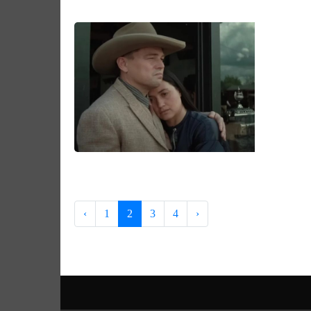
‹
1
2
3
4
›