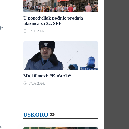
U ponedjeljak počinje prodaja
ulaznica za 32. SFF
je
07.08.2026.
Moji filmovi: “Kuća zla“
07.08.2026.
USKORO
e