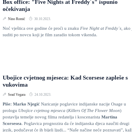
Box office: "Five Nights at Freddy´s" ispunio
očekivanja
Nino Romić
30.10.2023.
Noć vještica ove godine će proći u znaku
Five Night at Freddy´s,
ako 
suditi po novcu koji je film zaradio tokom vikenda.
Ubojice cvjetnog mjeseca: Kad Scorsese zapleše s
vukovima
Sead Vegara
24.10.2023.
Piše: Marko Njegić
Naricanje poglavice indijanske nacije Osage u
prologu
Ubojice cvjetnog mjeseca
(
Killers Of The Flower Moon
)
postavlja temelje novog filma redatelja i koscenarista
Martina
Scorsesea
. Poglavica prognozira da će indijanska djeca naučiti drugi
jezik, podučavat će ih bijeli ljudi... “Naše načine neće poznavati”, kaž