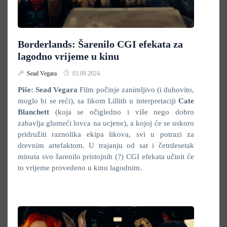
Borderlands: Šarenilo CGI efekata za
lagodno vrijeme u kinu
Sead Vegara
03.09.2024.
Piše: Sead Vegara
Film počinje zanimljivo (i duhovito,
moglo bi se reći), sa likom Lillith u interpretaciji
Cate
Blanchett
(koja se očigledno i više nego dobro
zabavlja glumeći lovca na ucjene), a kojoj će se uskoro
pridružiti raznolika ekipa likova, svi u potrazi za
drevnim artefaktom. U trajanju od sat i četrdesetak
minuta svo šarenilo pristojnih (?) CGI efekata učinit će
to vrijeme provedeno u kinu lagodnim.