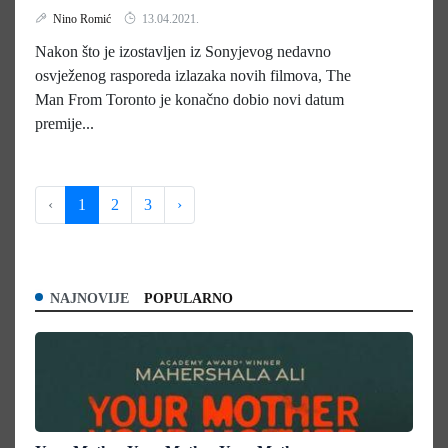
Nino Romić
13.04.2021.
Nakon što je izostavljen iz Sonyjevog nedavno
osvježenog rasporeda izlazaka novih filmova, The
Man From Toronto je konačno dobio novi datum
premije...
‹
1
2
3
›
NAJNOVIJE
POPULARNO