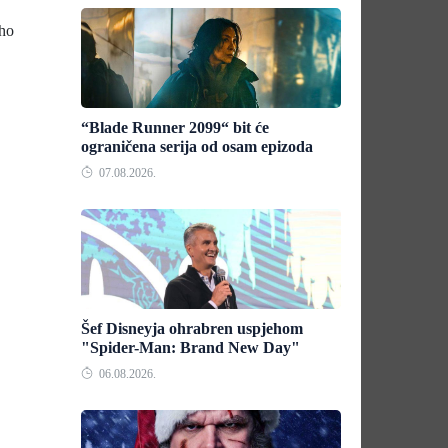
Who
“Blade Runner 2099“ bit će
ograničena serija od osam epizoda
07.08.2026.
Šef Disneyja ohrabren uspjehom
"Spider-Man: Brand New Day"
06.08.2026.