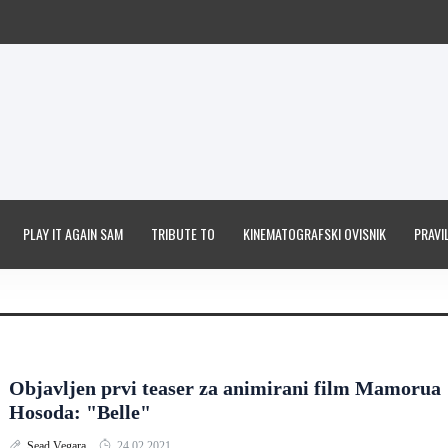
PLAY IT AGAIN SAM
TRIBUTE TO
KINEMATOGRAFSKI OVISNIK
PRAVIL
Objavljen prvi teaser za animirani film Mamorua
Hosoda: "Belle"
Sead Vegara
24.02.2021.