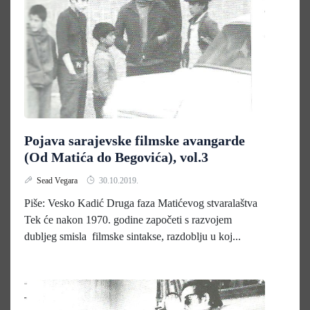
Pojava sarajevske filmske avangarde
(Od Matića do Begovića), vol.3
Sead Vegara
30.10.2019.
Piše: Vesko Kadić Druga faza Matićevog stvaralaštva
Tek će nakon 1970. godine započeti s razvojem
dubljeg smisla filmske sintakse, razdoblju u koj...