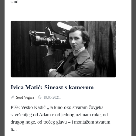
stud...
Ivica Matić: Sineast s kamerom
Sead Vegara
19.05.2021.
Piše: Vesko Kadić „Ja kino-oko stvaram čovjeka
savršenijeg od Adama: od jednog uzimam ruke, od
drugog noge, od trećeg glavu – i montažom stvaram
n...