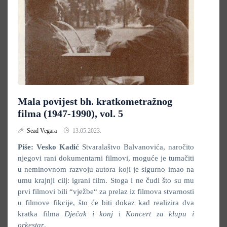
Mala povijest bh. kratkometražnog
filma (1947-1990), vol. 5
Sead Vegara
13.05.2023.
Piše: Vesko Kadić
Stvaralaštvo Balvanovića, naročito
njegovi rani dokumentarni filmovi, moguće je tumačiti
u neminovnom razvoju autora koji je sigurno imao na
umu krajnji cilj: igrani film. Stoga i ne čudi što su mu
prvi filmovi bili “vježbe“ za prelaz iz filmova stvarnosti
u filmove fikcije, što će biti dokaz kad realizira dva
kratka filma
Dječak i konj
i
Koncert za klupu i
orkestar
.