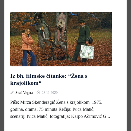
Iz bh. filmske čitanke: “Žena s
krajolikom“
Sead Vegara
28.11.2020.
Piše: Mirza Skenderagić Žena s krajolikom, 1975.
godina, drama, 75 minuta Režija: Ivica Matić;
scenarij: Ivica Matić, fotografija: Karpo Ačimović G...