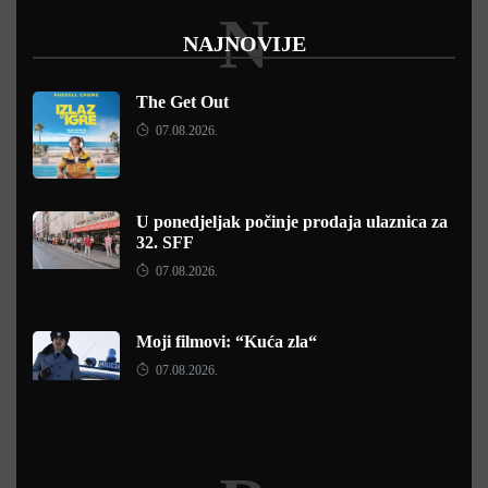
N
NAJNOVIJE
The Get Out
07.08.2026.
U ponedjeljak počinje prodaja ulaznica za
32. SFF
07.08.2026.
Moji filmovi: “Kuća zla“
07.08.2026.