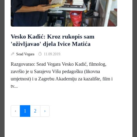
Vesko Kadić: Kroz rukopis sam
'oživljavao' djela Ivice Matića
Sead Vegara
11.09.2019.
Razgovarao: Sead Vegara Vesko Kadić, filmolog,
završio je u Sarajevu Višu pedagošku (likovna
umjetnost) i u Zagrebu Akademiju za kazalište, film i
tv...
‹
1
2
›