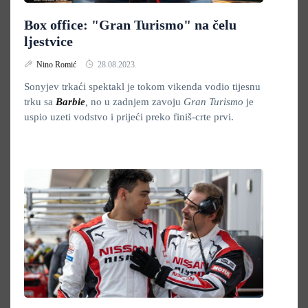
Box office: "Gran Turismo" na čelu
ljestvice
Nino Romić
28.08.2023.
Sonyjev trkaći spektakl
je tokom vikenda vodio tijesnu
trku sa
Barbie
,
no u zadnjem zavoju
Gran Turismo
je
uspio uzeti vodstvo i prijeći preko finiš-crte prvi.