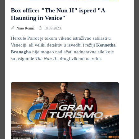
Box office: "The Nun II" ispred "A
Haunting in Venice"
Nino Romić
18.09.2023.
Hercule Poirot je tokom vikend istraživao sablasti u
Veneciji, ali veliki detektiv u izvedbi i režiji
Kennetha
Branagha
nije mogao nadjačati nadnaravne sile koje
su osigurale
The Nun II
i drugi vikend na vrhu.