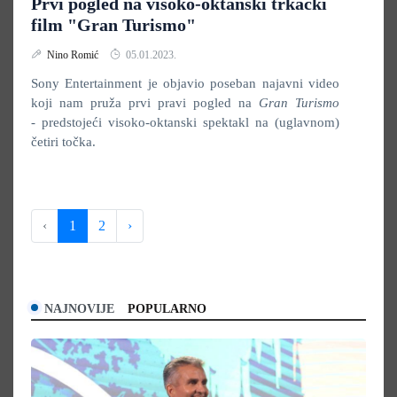
Prvi pogled na visoko-oktanski trkački
film "Gran Turismo"
Nino Romić
05.01.2023.
Sony Entertainment je objavio poseban najavni video
koji nam pruža prvi pravi pogled na
Gran Turismo
-
predstojeći visoko-oktanski spektakl na (uglavnom)
četiri točka.
‹
1
2
›
NAJNOVIJE
POPULARNO