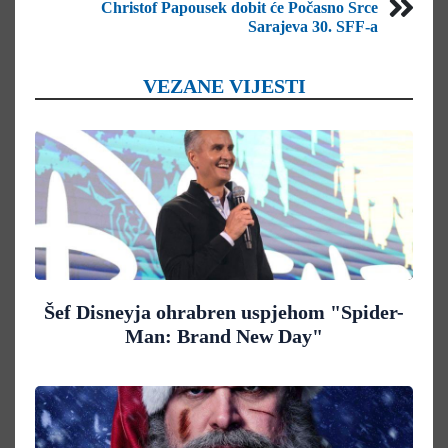
Christof Papousek dobit će Počasno Srce
Sarajeva 30. SFF-a
VEZANE VIJESTI
Šef Disneyja ohrabren uspjehom "Spider-
Man: Brand New Day"