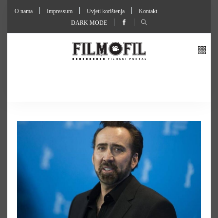
O nama
Impressum
Uvjeti korištenja
Kontakt
DARK MODE