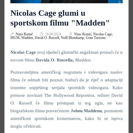
Nicolas Cage glumi u
sportskom filmu "Madden"
Nino Romić
16.08.2024.
Nino Romić,
Nicolas Cage,
MGM,
Madden,
David O. Russell,
Neill Blomkamp,
Gran Turismo
Nicolas Cage
svoj sljedeći glumački angažman pronaći će u
novom filmu
Davida O. Russella,
Madden.
Poznavateljima američkog nogometa i videoigara naslov
filma će odmah biti poznat, budući da je riječ o adaptaciji
izuzetno uspješnog serijala sportskih videoigara. Kako
prenose novinari The Hollywood Reportera, režiser David
O. Russell će filmu pristupati iz tog ugla, ne kao
biografskom filmu posvećenom
Johnu Maddenu,
poznatom
američkom sportskom komentatoru, kako bi se isprva
moglo očekivati.