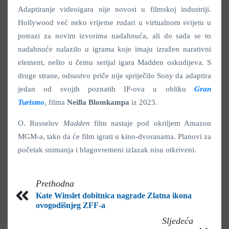
Adaptiranje videoigara nije novost u filmskoj industriji.
Hollywood već neko vrijeme rudari u virtualnom svijetu u
potrazi za novim izvorima nadahnuća, ali do sada se to
nadahnuće nalazilo u igrama koje imaju izražen narativni
element, nešto u čemu serijal igara Madden oskudijeva. S
druge strane, odsustvo priče nije spriječilo Sony da adaptira
jedan od svojih poznatih IP-ova u obliku
Gran
Turismo
,
filma
Neilla Blomkampa
iz 2023.
O. Russelov
Madden
film nastaje pod okriljem Amazon
MGM-a, tako da će film igrati u kino-dvoranama. Planovi za
početak snimanja i blagovremeni izlazak nisu otkriveni.
Prethodna
Kate Winslet dobitnica nagrade Zlatna ikona
ovogodišnjeg ZFF-a
Sljedeća