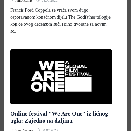
Nino Romić
04.09.2020.
Francis Ford Coppola se vraća svom dugo
osporavanom konačnom dijelu The Godfather trilogije,
koji će ovog decembra stići i kino-dvorane sa novim
sc...
Online festival “We Are One“ iz ličnog
ugla: Zajedno na daljinu
Sead Vegara
04.07.2020.