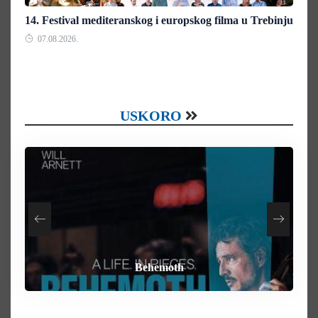
14. Festival mediteranskog i europskog filma u Trebinju
07.08.2026.
USKORO
How To Rob A Bank
Heart of the Beast
By Any Means
Behemoth