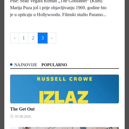
Piše: Sead Vegara Roman „The Godfather“ (Kum)
Marija Puza još i prije objavljivanju 1969. godine bio
je u opticaju u Hollywoodu. Filmski studio Paramo...
‹
1
2
3
›
NAJNOVIJE
POPULARNO
The Get Out
07.08.2026.