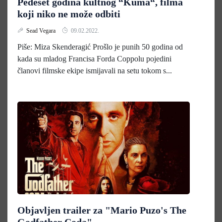
Pedeset godina kultnog “Kuma“, filma
koji niko ne može odbiti
Sead Vegara
09.02.2022.
Piše: Miza Skenderagić Prošlo je punih 50 godina od
kada su mladog Francisa Forda Coppolu pojedini
članovi filmske ekipe ismijavali na setu tokom s...
Objavljen trailer za "Mario Puzo's The