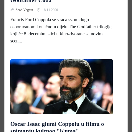
Godfather Coda"
Sead Vegara
18.11.2020.
Francis Ford Coppola se vraća svom dugo
osporavanom konačnom dijelu The Godfather trilogije,
koji će 8. decembra stići u kino-dvorane sa novim
scen...
Oscar Isaac glumi Coppolu u filmu o
snimanju kultnog "Kuma"