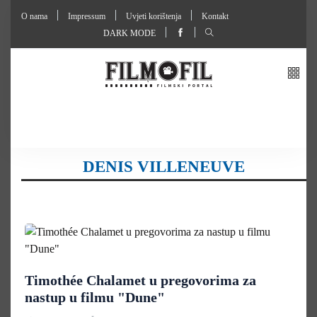
O nama
Impressum
Uvjeti korištenja
Kontakt
DARK MODE
DENIS VILLENEUVE
Timothée Chalamet u pregovorima za
nastup u filmu "Dune"