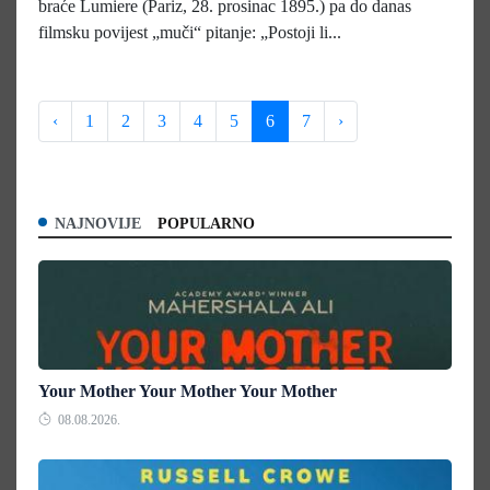
braće Lumiere (Pariz, 28. prosinac 1895.) pa do danas
filmsku povijest „muči“ pitanje: „Postoji li...
‹
1
2
3
4
5
6
7
›
NAJNOVIJE
POPULARNO
Your Mother Your Mother Your Mother
08.08.2026.