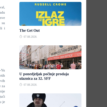
al,
radu
asve
r su
li i
The Get Out
07.08.2026.
-Yu
U ponedjeljak počinje prodaja
etih
ulaznica za 32. SFF
ovih
07.08.2026.
e za
nije
jući
u je