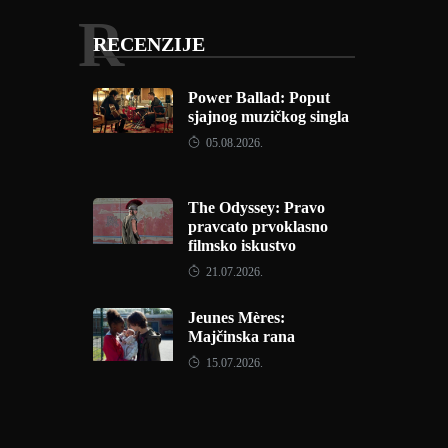
R
RECENZIJE
Power Ballad: Poput
sjajnog muzičkog singla
05.08.2026.
The Odyssey: Pravo
pravcato prvoklasno
filmsko iskustvo
21.07.2026.
Jeunes Mères:
Majčinska rana
15.07.2026.