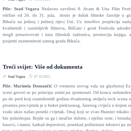
Piše: Sead Vegara
Nedavno završeni 8. Avant & Una Film Festiv
održan od 26. do 31. jula, donio je dašak filmske čarolije u g
Bihaću na jednoj i jedinoj rijeci Uni. Uz mnoštvo projekcija nad
kvalitetnih i zanimljivih filmova, Bišćani i gosti Festivala takođe
mogli prisustvovati i nizu filmskih radionica, promocija knjiga, a
posjetiti znamenitosti samog grada Bihaća.
Treći svijet: Više od dokumenta
Sead Vegara
07.10.2025.
Piše: Marinela Domančić
O vremenu novog vala na glazbenoj Ex
sceni govori se po principu
ustati pa spomenuti
. Od konca sedamdes
pa do pred kraj osamdesetih godina dvadesetog stoljeća rock scena 
prostora procvjetala je u buket prekrasnog, šarenog cvijeća u kojem s
svaki ukus našao poneki cvijetak. Onaj koji se zvao Haustor nikako 
bio jednobojan. Bojile su ga i mračne dubine, i nježne note, i brunda
basovi, i tamni, katkad depresivni, ponekad politizirani tekstovi pa m