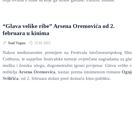
boja ovisila o tome sa koje ga strane gledate. Pardon, slušate.
“Glava velike ribe” Arsena Oremovića od 2.
februara u kinima
Sead Vegara
25.01.2023.
Nakon međunarodne premijere na Festivalu istočnoeuropskog film
Cottbusu, te uspješne festivalske turneje ovjenčane nagradama za gl
mušku i žensku ulogu, dugometražni igrani prvijenac
Glava velike r
reditelja
Arsena Oremovića
, nastao prema istoimenom romanu
Ognj
Sviličića
, od 2. februara dolazi pred domaću kino-publiku.