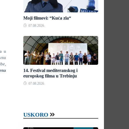
Moji filmovi: “Kuća zla“
07.08.2026.
a u
avnu
ibe
,
ena
14. Festival mediteranskog i
europskog filma u Trebinju
07.08.2026.
USKORO