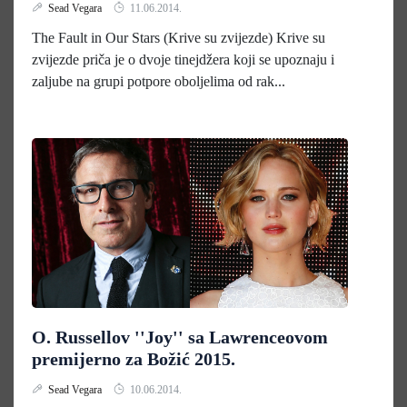
Sead Vegara
11.06.2014.
The Fault in Our Stars (Krive su zvijezde) Krive su
zvijezde priča je o dvoje tinejdžera koji se upoznaju i
zaljube na grupi potpore oboljelima od rak...
O. Russellov ''Joy'' sa Lawrenceovom
premijerno za Božić 2015.
Sead Vegara
10.06.2014.