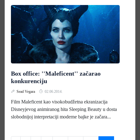
Box office: ''Maleficent'' začarao
konkurenciju
Sead Vegara
02.06.2014.
Film Maleficent kao visokobudžetna ekranizacija
Disneyjevog animiranog hita Sleeping Beauty u dosta
slobodnijoj interpretaciji moderne bajke je začara...