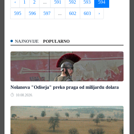
‹
1
2
...
591
592
593
594
595
596
597
...
602
603
›
NAJNOVIJE
POPULARNO
Nolanova "Odiseja" preko praga od milijardu dolara
10.08.2026.