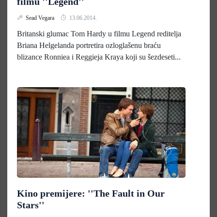
filmu ''Legend''
Sead Vegara
13.06.2014.
Britanski glumac Tom Hardy u filmu Legend reditelja
Briana Helgelanda portretira ozloglašenu braću
blizance Ronniea i Reggieja Kraya koji su šezdeseti...
Kino premijere: ''The Fault in Our
Stars''