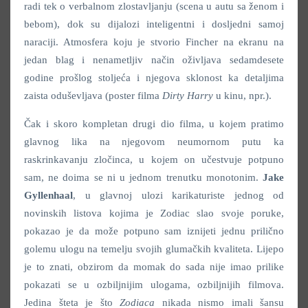
radi tek o verbalnom zlostavljanju (scena u autu sa ženom i
bebom), dok su dijalozi inteligentni i dosljedni samoj
naraciji. Atmosfera koju je stvorio Fincher na ekranu na
jedan blag i nenametljiv način oživljava sedamdesete
godine prošlog stoljeća i njegova sklonost ka detaljima
zaista oduševljava (poster filma
Dirty Harry
u kinu, npr.).
Čak i skoro kompletan drugi dio filma, u kojem pratimo
glavnog lika na njegovom neumornom putu ka
raskrinkavanju zločinca, u kojem on učestvuje potpuno
sam, ne doima se ni u jednom trenutku monotonim.
Jake
Gyllenhaal
, u glavnoj ulozi karikaturiste jednog od
novinskih listova kojima je Zodiac slao svoje poruke,
pokazao je da može potpuno sam iznijeti jednu prilično
golemu ulogu na temelju svojih glumačkih kvaliteta. Lijepo
je to znati, obzirom da momak do sada nije imao prilike
pokazati se u ozbiljnijim ulogama, ozbiljnijih filmova.
Jedina šteta je što
Zodiaca
nikada nismo imali šansu