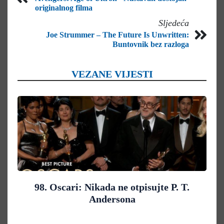
originalnog filma
Sljedeća
Joe Strummer – The Future Is Unwritten:
Buntovnik bez razloga
VEZANE VIJESTI
98. Oscari: Nikada ne otpisujte P. T.
Andersona