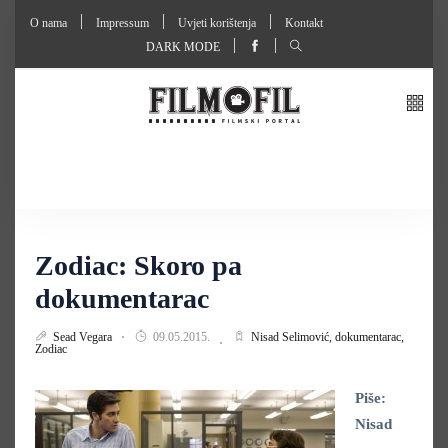
O nama
Impressum
Uvjeti korištenja
Kontakt
DARK MODE
Zodiac: Skoro pa
dokumentarac
Sead Vegara
09.05.2015.
Nisad Selimović,
dokumentarac,
Zodiac
Piše:
Nisad