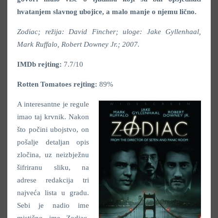
hvatanjem slavnog ubojice, a malo manje o njemu lično.
Zodiac; režija: David Fincher; uloge:
Jake Gyllenhaal,
Mark Ruffalo, Robert Downey Jr.; 2007.
IMDb rejting:
7.7/10
Rotten Tomatoes rejting:
89%
A interesantne je regule
imao taj krvnik. Nakon
što počini ubojstvo, on
pošalje detaljan opis
zločina, uz neizbježnu
šifriranu sliku, na
adrese redakcija tri
najveća lista u gradu.
Sebi je nadio ime