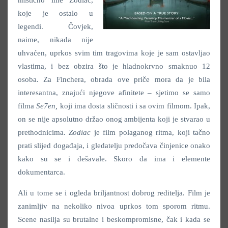
mistično ime Zodiac,
koje je ostalo u
legendi. Čovjek,
naime, nikada nije
uhvaćen, uprkos svim tim tragovima koje je sam ostavljao
vlastima, i bez obzira što je hladnokrvno smaknuo 12
osoba. Za Finchera, obrada ove priče mora da je bila
interesantna, znajući njegove afinitete – sjetimo se samo
filma
Se7en,
koji ima dosta sličnosti i sa ovim filmom. Ipak,
on se nije apsolutno držao onog ambijenta koji je stvarao u
prethodnicima.
Zodiac
je film polaganog ritma, koji tačno
prati slijed događaja, i gledatelju predočava činjenice onako
kako su se i dešavale. Skoro da ima i elemente
dokumentarca.
Ali u tome se i ogleda briljantnost dobrog reditelja. Film je
zanimljiv na nekoliko nivoa uprkos tom sporom ritmu.
Scene nasilja su brutalne i beskompromisne, čak i kada se