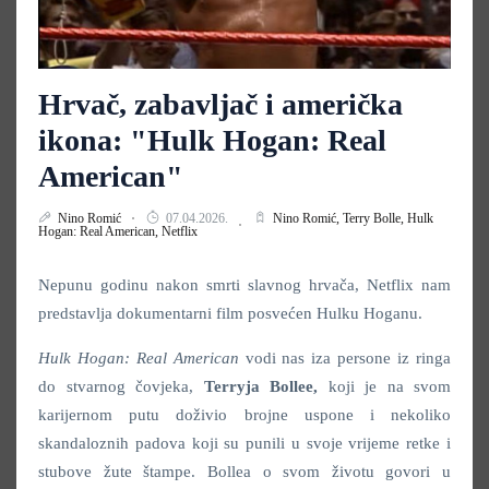
Hrvač, zabavljač i američka
ikona: "Hulk Hogan: Real
American"
Nino Romić
07.04.2026.
Nino Romić,
Terry Bolle,
Hulk
Hogan: Real American,
Netflix
Nepunu godinu nakon smrti slavnog hrvača, Netflix nam
predstavlja dokumentarni film posvećen Hulku Hoganu.
Hulk Hogan: Real American
vodi nas iza persone iz ringa
do stvarnog čovjeka,
Terryja Bollee,
koji je na svom
karijernom putu doživio brojne uspone i nekoliko
skandaloznih padova koji su punili u svoje vrijeme retke i
stubove žute štampe. Bollea o svom životu govori u