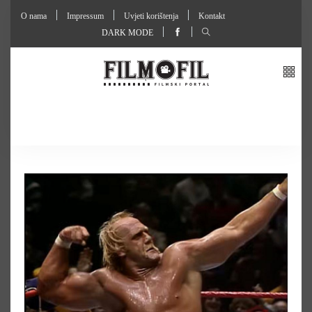
O nama
Impressum
Uvjeti korištenja
Kontakt
DARK MODE