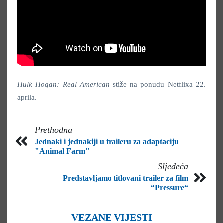
Hulk Hogan: Real American
stiže na ponudu Netflixa 22.
aprila.
Prethodna
Jednaki i jednakiji u traileru za adaptaciju
"Animal Farm"
Sljedeća
Predstavljamo titlovani trailer za film
“Pressure“
VEZANE VIJESTI