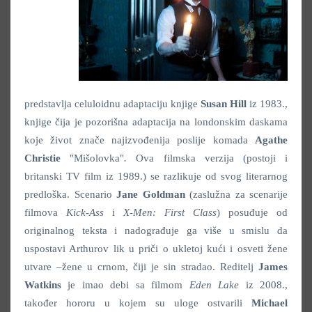
predstavlja celuloidnu adaptaciju knjige
Susan Hill
iz 1983.,
knjige čija je pozorišna adaptacija na londonskim daskama
koje život znače najizvođenija poslije komada
Agathe
Christie
"Mišolovka"
.
Ova filmska verzija (postoji i
britanski TV film iz 1989.) se razlikuje od svog literarnog
predloška. Scenario
Jane Goldman
(zaslužna za scenarije
filmova
Kick-Ass
i
X-Men: First Class
) posuđuje od
originalnog teksta i nadograđuje ga više u smislu da
uspostavi Arthurov lik u priči o ukletoj kući i osveti žene
utvare –žene u crnom, čiji je sin stradao. Reditelj
James
Watkins
je imao debi sa filmom
Eden Lake
iz 2008.,
također hororu u kojem su uloge ostvarili
Michael