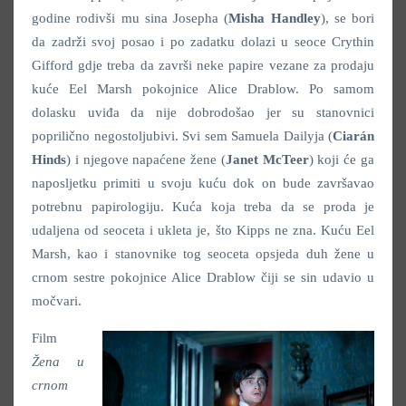
godine rodivši mu sina Josepha (
Misha Handley
), se bori
da zadrži svoj posao i po zadatku dolazi u seoce Crythin
Gifford gdje treba da završi neke papire vezane za prodaju
kuće Eel Marsh pokojnice Alice Drablow. Po samom
dolasku uviđa da nije dobrodošao jer su stanovnici
poprilično negostoljubivi. Svi sem Samuela Dailyja (
Ciarán
Hinds
) i njegove napaćene žene (
Janet McTeer
) koji će ga
naposljetku primiti u svoju kuću dok on bude završavao
potrebnu papirologiju. Kuća koja treba da se proda je
udaljena od seoceta i ukleta je, što Kipps ne zna. Kuću Eel
Marsh, kao i stanovnike tog seoceta opsjeda duh žene u
crnom sestre pokojnice Alice Drablow čiji se sin udavio u
močvari.
Film
Žena u
crnom