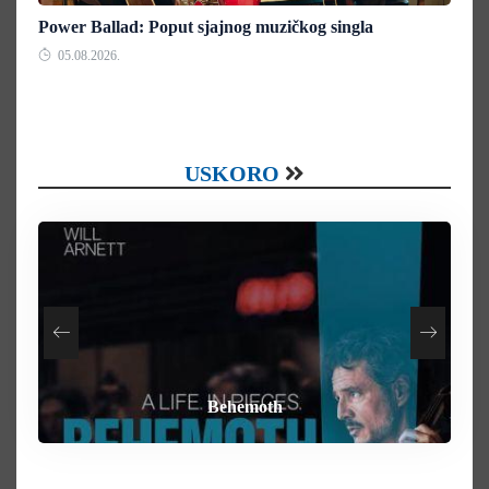
Power Ballad: Poput sjajnog muzičkog singla
05.08.2026.
USKORO
How To Rob A Bank
Heart of the Beast
By Any Means
Behemoth