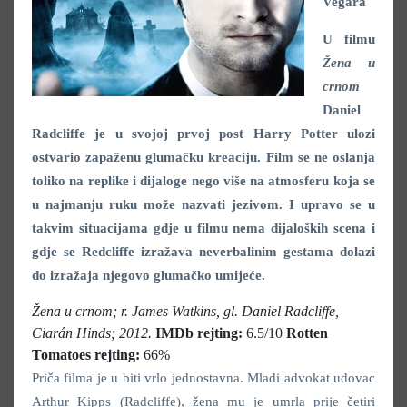
Vegara
U filmu
Žena u
crnom
Daniel
Radcliffe je u svojoj prvoj post Harry Potter ulozi
ostvario zapaženu glumačku kreaciju. Film se ne oslanja
toliko na replike i dijaloge nego više na atmosferu koja se
u najmanju ruku može nazvati jezivom. I upravo se u
takvim situacijama gdje u filmu nema dijaloških scena i
gdje se Redcliffe izražava neverbalinim gestama dolazi
do izražaja njegovo glumačko umijeće.
Žena u crnom; r. James Watkins, gl. Daniel Radcliffe,
Ciarán Hinds; 2012.
IMDb rejting:
6.5/10
Rotten
Tomatoes rejting:
66%
Priča filma je u biti vrlo jednostavna. Mladi advokat udovac
Arthur Kipps (Radcliffe), žena mu je umrla prije četiri