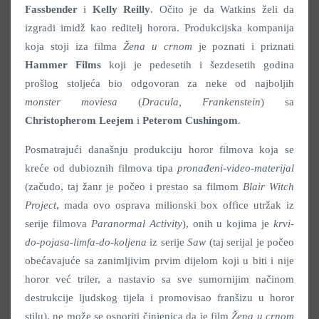
Fassbender
i
Kelly Reilly
. Očito je da Watkins želi da
izgradi imidž kao reditelj horora. Produkcijska kompanija
koja stoji iza filma
Žena u crnom
je poznati i priznati
Hammer Films
koji je pedesetih i šezdesetih godina
prošlog stoljeća bio odgovoran za neke od najboljih
monster moviesa
(
Dracula, Frankenstein
) sa
Christopherom Leejem
i
Peterom Cushingom
.
Posmatrajući današnju produkciju horor filmova koja se
kreće od dubioznih filmova tipa
pronađeni-video-materijal
(začudo, taj žanr je počeo i prestao sa filmom
Blair Witch
Project
, mada ovo osprava milionski box office utržak iz
serije filmova
Paranormal Activity
), onih u kojima je
krvi-
do-pojasa-limfa-do-koljena
iz serije
Saw
(taj serijal je počeo
obećavajuće sa zanimljivim prvim dijelom koji u biti i nije
horor već triler, a nastavio sa sve sumornijim načinom
destrukcije ljudskog tijela i promovisao franšizu u horor
stilu), ne može se osporiti činjenica da je film
Žena u crnom