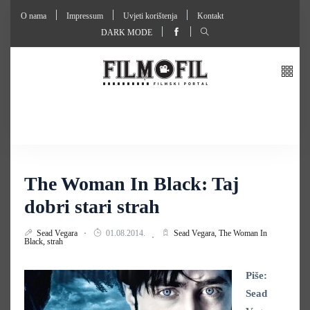
O nama
Impressum
Uvjeti korištenja
Kontakt
DARK MODE
The Woman In Black: Taj
dobri stari strah
Sead Vegara
01.08.2014.
Sead Vegara,
The Woman In
Black,
strah
Piše:
Sead