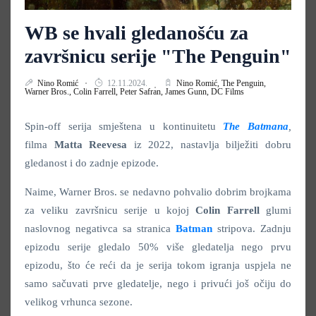
WB se hvali gledanošću za
završnicu serije "The Penguin"
Nino Romić
12.11.2024.
Nino Romić,
The Penguin,
Warner Bros.,
Colin Farrell,
Peter Safran,
James Gunn,
DC Films
Spin-off serija smještena u kontinuitetu
The Batmana
,
filma
Matta Reevesa
iz 2022, nastavlja bilježiti dobru
gledanost i do zadnje epizode.
Naime, Warner Bros. se nedavno pohvalio dobrim brojkama
za veliku završnicu serije u kojoj
Colin Farrell
glumi
naslovnog negativca sa stranica
Batman
stripova. Zadnju
epizodu serije gledalo 50% više gledatelja nego prvu
epizodu, što će reći da je serija tokom igranja uspjela ne
samo sačuvati prve gledatelje, nego i privući još očiju do
velikog vrhunca sezone.