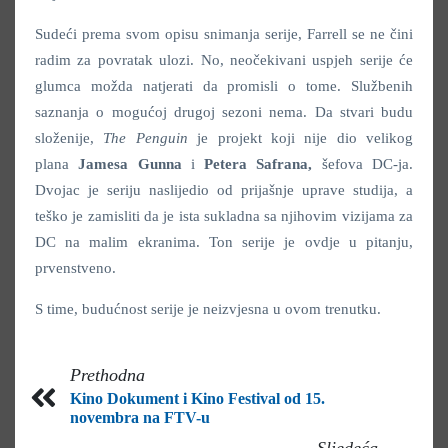
Sudeći prema svom opisu snimanja serije, Farrell se ne čini
radim za povratak ulozi. No, neočekivani uspjeh serije će
glumca možda natjerati da promisli o tome. Službenih
saznanja o mogućoj drugoj sezoni nema. Da stvari budu
složenije,
The Penguin
je projekt koji nije dio velikog
plana
Jamesa Gunna
i
Petera Safrana,
šefova DC-ja.
Dvojac je seriju naslijedio od prijašnje uprave studija, a
teško je zamisliti da je ista sukladna sa njihovim vizijama za
DC na malim ekranima. Ton serije je ovdje u pitanju,
prvenstveno.
S time, budućnost serije je neizvjesna u ovom trenutku.
Prethodna
Kino Dokument i Kino Festival od 15.
novembra na FTV-u
Sljedeća