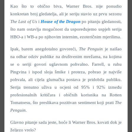
Kao što to obično biva, Warner Bros. nije ponudio
konkretan broj gledatelja, ali je seriju stavio uz prvu sezonu
The Last of Us
i
House of the Dragon
po pitanju gledanosti,
što nam ostavlja mogućnost da uspoređujemo uspjeh serija
HBO-a i WB-a po njihovim internim, ezoteričnim mjerilima.
Ipak, barem anegdotalno govoreći,
The Penguin
je naišao
na odbar odziv publike na društvenim mrežama, na kojima
se o seriji govori uglavnom pohvalno. Farrell, u ruhu
Pingvina i ispod sloja šmike i proteza, pobrao je najviše
pohvala, ali cijela glumačka postava je pridobila publiku.
Serija trenutno uživa u ocjeni od 95% i 92% između
profesionalnih kritičara i običnih korisnika na Rotten
Tomatoesu, što preslikava pozitivan sentiment koji prati
The
Penguin.
Glavno pitanje sada jeste, hoće li Warner Bros. kovati dok je
željezo vrelo?