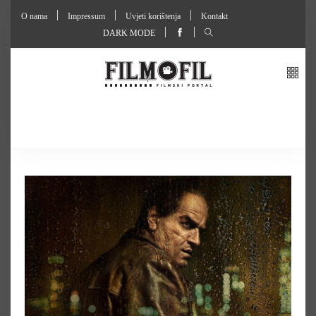
O nama
Impressum
Uvjeti korištenja
Kontakt
DARK MODE