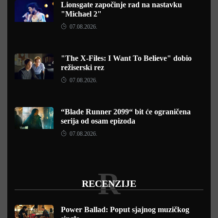
Lionsgate započinje rad na nastavku
"Michael 2"
07.08.2026.
"The X-Files: I Want To Believe" dobio
režiserski rez
07.08.2026.
“Blade Runner 2099“ bit će ograničena
serija od osam epizoda
07.08.2026.
R
RECENZIJE
Power Ballad: Poput sjajnog muzičkog