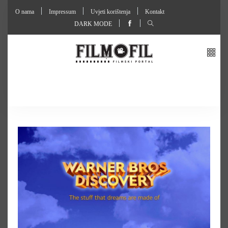
O nama
Impressum
Uvjeti korištenja
Kontakt
DARK MODE