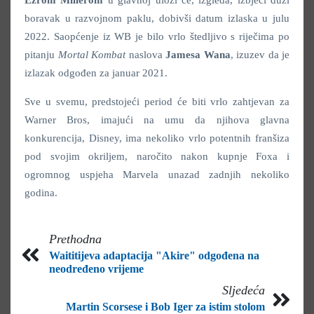
boravak u razvojnom paklu, dobivši datum izlaska u julu
2022. Saopćenje iz WB je bilo vrlo štedljivo s riječima po
pitanju
Mortal
Kombat
naslova
Jamesa
Wana
, izuzev da je
izlazak odgođen za januar 2021.
Sve u svemu, predstojeći period će biti vrlo zahtjevan za
Warner Bros, imajući na umu da njihova glavna
konkurencija, Disney, ima nekoliko vrlo potentnih franšiza
pod svojim okriljem, naročito nakon kupnje Foxa i
ogromnog uspjeha Marvela unazad zadnjih nekoliko
godina.
Prethodna
Waititijeva adaptacija "Akire" odgođena na
neodređeno vrijeme
Sljedeća
Martin Scorsese i Bob Iger za istim stolom