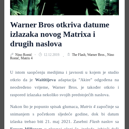
Warner Bros otkriva datume
izlazaka novog Matrixa i
drugih naslova
Nino Romić
12.12.2019.
The Flash,
Warner Bros.,
Nino
Romić,
Matrix 4
U istom saopćenju medijima i javnosti u kojem je studio
otkrio da je
Waititijeva
adaptacija "Akire" odgođena na
neodređeno vrijeme, Warner Bros. je također otkrio i
raspored izlazaka nekoliko svojih predstojećih naslova.
Nakon što je popunio spisak glumaca,
Matrix
4
započinje sa
snimanjem s početkom sljedeće godine, dok bi datum
izlaska trebao biti 21. maj 2021. Zasebni
Flash
naslov sa
Ezrom
Millerom
u glavnoj ulozi će, izgleda, izbjeći duži