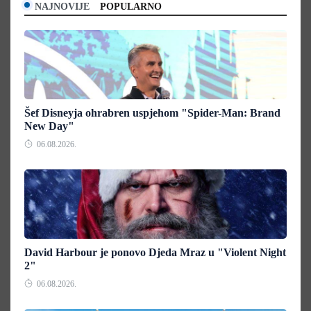
NAJNOVIJE
POPULARNO
Šef Disneyja ohrabren uspjehom "Spider-Man: Brand
New Day"
06.08.2026.
David Harbour je ponovo Djeda Mraz u "Violent Night
2"
06.08.2026.