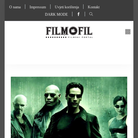
O nama
Impressum
Uvjeti korištenja
Kontakt
DARK MODE