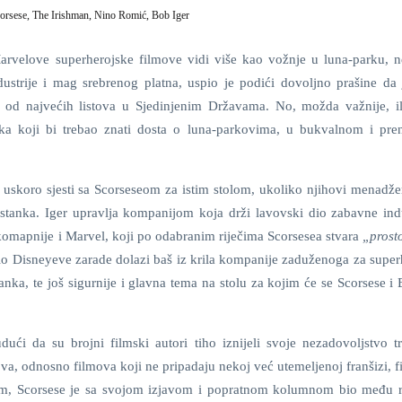
orsese,
The Irishman,
Nino Romić,
Bob Iger
arvelove superherojske filmove vidi više kao vožnje u luna-parku, 
ustrije i mag srebrenog platna, uspio je podići dovoljno prašine da 
m od najvećih listova u Sjedinjenim Državama. No, možda važnije, i
jeka koji bi trebao znati dosta o luna-parkovima, u bukvalnom i pr
a uskoro sjesti sa Scorseseom za istim stolom, ukoliko njihovi menadže
astanka. Iger upravlja kompanijom koja drži lavovski dio zabavne indu
 komapnije i Marvel, koji po odabranim riječima Scorsesea stvara
„prosto
dio Disneyeve zarade dolazi baš iz krila kompanije zaduženoga za super
anka, te još sigurnije i glavna tema na stolu za kojim će se Scorsese i
ući da su brojni filmski autori tiho iznijeli svoje nezadovoljstvo t
va, odnosno filmova koji ne pripadaju nekoj već utemeljenoj franšizi, 
tim, Scorsese je sa svojom izjavom i popratnom kolumnom bio među r