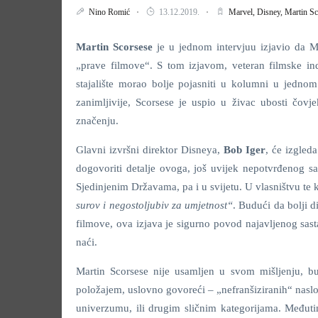
Nino Romić
13.12.2019.
Marvel,
Disney,
Martin Sc
Martin
Scorsese
je u jednom intervjuu izjavio da M
„prave filmove“. S tom izjavom, veteran filmske ind
stajalište morao bolje pojasniti u kolumni u jedno
zanimljivije, Scorsese je uspio u živac ubosti čov
značenju.
Glavni izvršni direktor Disneya,
Bob
Iger
, će izgled
dogovoriti detalje ovoga, još uvijek nepotvrđenog s
Sjedinjenim Državama, pa i u svijetu. U vlasništvu te
surov i negostoljubiv za umjetnost“
. Budući da bolji 
filmove, ova izjava je sigurno povod najavljenog sast
naći.
Martin Scorsese nije usamljen u svom mišljenju, bud
položajem, uslovno govoreći – „nefranšiziranih“ naslo
univerzumu, ili drugim sličnim kategorijama. Među