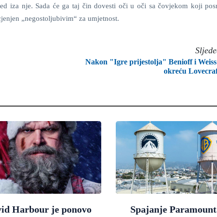
ugled iza nje. Sada će ga taj čin dovesti oči u oči sa čovjekom koji pos
cjenjen „negostoljubivim“ za umjetnost.
Sljed
Nakon "Igre prijestolja" Benioff i Weiss
okreću Lovecra
id Harbour je ponovo
Spajanje Paramount