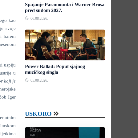
Spajanje Paramounta i Warner Brosa
pred sudom 2027.
06.08.2026.
nego kao
je svoje
li barem
enesenom
ri uspiju
Power Ballad: Poput sjajnog
muzičkog singla
strije u
05.08.2026.
r koji je
herojske
 Bob Iger
USKORO
renutnim
filmskom
ijetkima