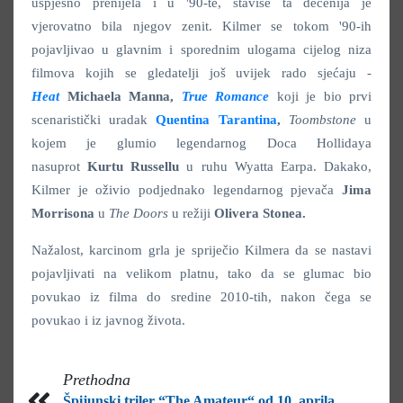
uspješno prenijela i u '90-te, štaviše ta decenija je
vjerovatno bila njegov zenit. Kilmer se tokom '90-ih
pojavljivao u glavnim i sporednim ulogama cijelog niza
filmova kojih se gledatelji još uvijek rado sjećaju -
Heat
Michaela Manna,
True Romance
koji je bio prvi
scenaristički uradak
Quentina Tarantina
,
Toombstone
u
kojem je glumio legendarnog Doca Hollidaya
nasuprot
Kurtu Russellu
u ruhu Wyatta Earpa. Dakako,
Kilmer je oživio podjednako legendarnog pjevača
Jima
Morrisona
u
The Doors
u režiji
Olivera Stonea.
Nažalost, karcinom grla je spriječio Kilmera da se nastavi
pojavljivati na velikom platnu, tako da se glumac bio
povukao iz filma do sredine 2010-tih, nakon čega se
povukao i iz javnog života.
Prethodna
Špijunski triler “The Amateur“ od 10. aprila