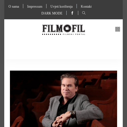
O nama
Impressum
Uvjeti korištenja
Kontakt
DARK MODE