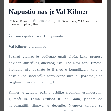
Napustio nas je Val Kilmer
Nino Romić
02.04.2025.
Nino Romić,
Val Kilmer,
True
Romance,
Top Gun,
Heat
Žalosne vijesti stižu iz Hollywooda.
Val Kilmer
je preminuo.
Poznati glumac je podlegao upali pluća, kako prenose
novinari američkog dnevnog lista, The New York Timesa.
Trenutno nije poznato je li riječ o komplikaciji koja je
nastala kao ishod teške zdravstvene slike, ali poznato je da
se glumac borio sa rakom grla.
Kilmer je zgrabio pažnju publike sredinom osamdesetih,
glumeći uz
Toma Cruisea
u
Top Gunu,
jednom od
najpoznatijih filmova te decenije. Njegova karijera se