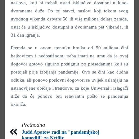
naslova, koji bi trebali ostati isključivo dostupni u kino-
dvoranama duže. Po toj stavci, naslovi koji tokom svog
uvodnog vikenda ostvare 50 ili više miliona dolara zarade,
ostat će u isključivo dostupni u dvoranama pet vikenda, ili
31 dan igranja.
Premda se u ovom trenutku brojka od 50 miliona čini
bajkovitom i nedostižnom, treba imati na umu da je ovaj
dogovor gotovo sigurno postignut po presedanima koji su
postojali prije izbijanja pandemije. Ovo se čini kao čudna
odluka, ali ponovo poslovni dogovori se uvijek oslanjaju na
ustanovljene običaje i trendove, za koje Universal i izlagači
drže da će ponovo biti relevantni pošto se pandemija
okonča.
Prethodna
Judd Apatow radi na "pandemijskoj
komediji" za Netflix