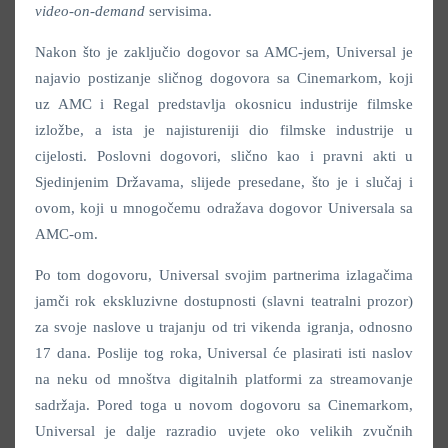
video-on-demand
servisima.
Nakon što je zaključio dogovor sa AMC-jem, Universal je
najavio postizanje sličnog dogovora sa Cinemarkom, koji
uz AMC i Regal predstavlja okosnicu industrije filmske
izložbe, a ista je najistureniji dio filmske industrije u
cijelosti. Poslovni dogovori, slično kao i pravni akti u
Sjedinjenim Državama, slijede presedane, što je i slučaj i
ovom, koji u mnogočemu odražava dogovor Universala sa
AMC-om.
Po tom dogovoru, Universal svojim partnerima izlagačima
jamči rok ekskluzivne dostupnosti (slavni teatralni prozor)
za svoje naslove u trajanju od tri vikenda igranja, odnosno
17 dana. Poslije tog roka, Universal će plasirati isti naslov
na neku od mnoštva digitalnih platformi za streamovanje
sadržaja. Pored toga u novom dogovoru sa Cinemarkom,
Universal je dalje razradio uvjete oko velikih zvučnih