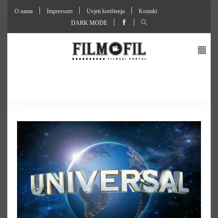
O nama
Impressum
Uvjeti korištenja
Kontakt
DARK MODE