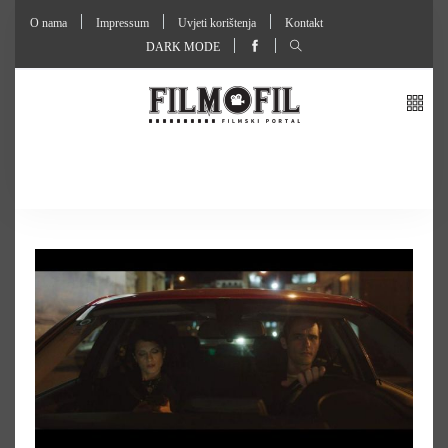
O nama
Impressum
Uvjeti korištenja
Kontakt
DARK MODE