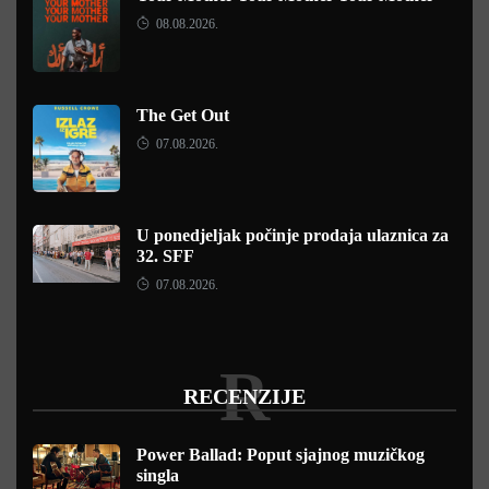
08.08.2026.
The Get Out
07.08.2026.
U ponedjeljak počinje prodaja ulaznica za
32. SFF
07.08.2026.
R
RECENZIJE
Power Ballad: Poput sjajnog muzičkog
singla