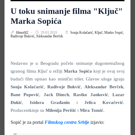
U toku snimanje filma "Ključ"
Marka Sopića
filmofil2
29.03.2019.
Sonja Kolačarić,
Ključ,
Marko Sopić,
Radivoje Bukvić,
Aleksandar Berček
Nedavno je u Beogradu počelo snimanje dugometražnog
igranog filma
Ključ
u režiji
Marka Sopića
koji je ovaj svoj
budući film opisao kao mistični triler. Glavne uloge igraju
Sonja Kolačarić
,
Radivoje Bukvić
,
Aleksandar Berček
,
Bane Popović
,
Jack Dimch
,
Rastko
Janković
,
Lazar
Đukić
,
Isidora Građanin
i
Jelica Kovačević
.
Producentkinje su
Milenija Perišić
i
Mira Tomić
.
Sopić je za portal
Filmskog centra Srbije
izjavio: