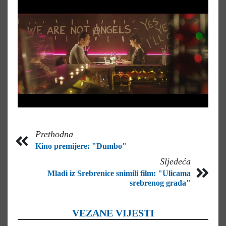
Prethodna
Kino premijere: "Dumbo"
Sljedeća
Mladi iz Srebrenice snimili film: "Ulicama
srebrenog grada"
VEZANE VIJESTI