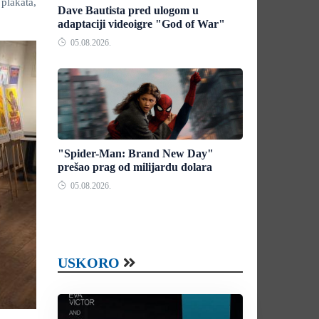
plakata,
Dave Bautista pred ulogom u
adaptaciji videoigre "God of War"
05.08.2026.
"Spider-Man: Brand New Day"
prešao prag od milijardu dolara
05.08.2026.
USKORO