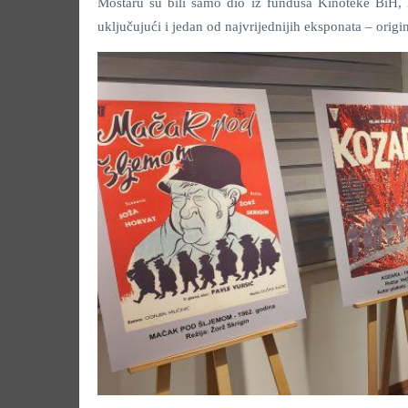
Mostaru su bili samo dio iz fundusa Kinoteke BiH, 
uključujući i jedan od najvrijednijih eksponata – origi