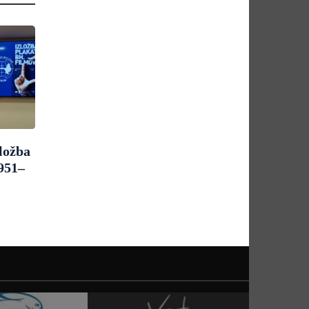
ložba
1951–