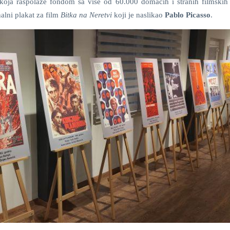
koja raspolaže fondom sa više od 60.000 domaćih i stranih filmskih 
nalni plakat za film
Bitka na Neretvi
koji je naslikao
Pablo Picasso
.