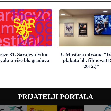
rize 31. Sarajevo Film
U Mostaru održana “Iz
ivala u više bh. gradova
plakata bh. filmova (
2012.)“
PRIJATELJI PORTALA