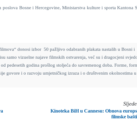
ih poslova Bosne i Hercegovine, Ministarstva kulture i sporta Kantona 
ilmova“ donosi izbor 50 pažljivo odabranih plakata nastalih u Bosni i
su samo vizuelne najave filmskih ostvarenja, već su i dragocjeni svjed
od pedesetih godina prošlog stoljeća do savremenog doba. Forme, form
enije govore i o razvoju umjetničkog izraza i o društvenim okolnostima u
Sljed
ra
Kinoteka BiH u Cannesu: Obnova europ
filmske bašt