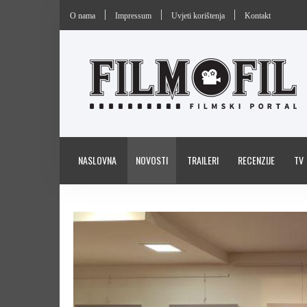
O nama
Impressum
Uvjeti korištenja
Kontakt
NASLOVNA
NOVOSTI
TRAILERI
RECENZIJE
TV