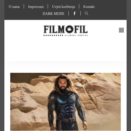
O nama
Impressum
Uvjeti korištenja
Kontakt
DARK MODE