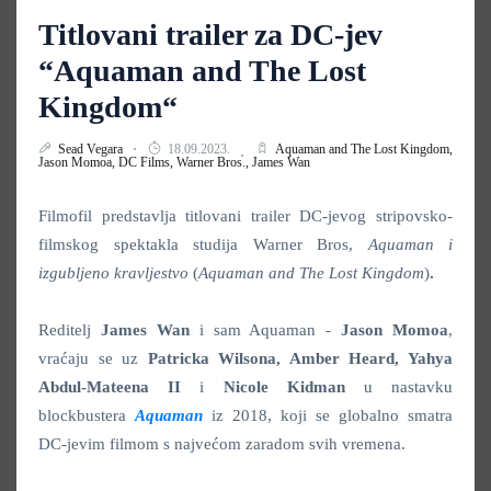
Titlovani trailer za DC-jev
“Aquaman and The Lost
Kingdom“
Sead Vegara
18.09.2023.
Aquaman and The Lost Kingdom,
Jason Momoa,
DC Films,
Warner Bros.,
James Wan
Filmofil predstavlja titlovani trailer DC-jevog stripovsko-
filmskog spektakla studija Warner Bros,
Aquaman i
izgubljeno kravljestvo
(
Aquaman and The Lost Kingdom
)
.
Reditelj
James Wan
i sam Aquaman -
Jason Momoa
,
vraćaju se uz
Patricka Wilsona, Amber Heard, Yahya
Abdul-Mateena II
i
Nicole Kidman
u nastavku
blockbustera
Aquaman
iz 2018, koji se globalno smatra
DC-jevim filmom s najvećom zaradom svih vremena.