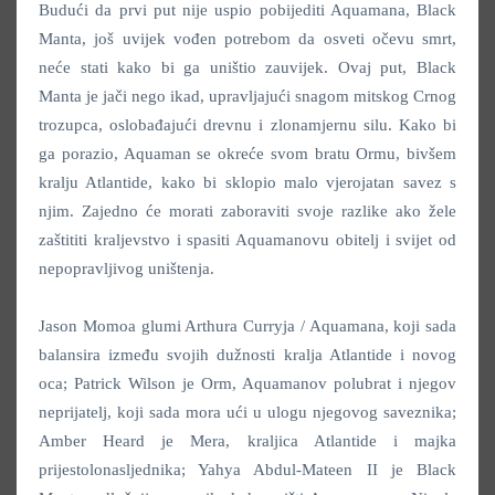
Budući da prvi put nije uspio pobijediti Aquamana, Black
Manta, još uvijek vođen potrebom da osveti očevu smrt,
neće stati kako bi ga uništio zauvijek. Ovaj put, Black
Manta je jači nego ikad, upravljajući snagom mitskog Crnog
trozupca, oslobađajući drevnu i zlonamjernu silu. Kako bi
ga porazio, Aquaman se okreće svom bratu Ormu, bivšem
kralju Atlantide, kako bi sklopio malo vjerojatan savez s
njim. Zajedno će morati zaboraviti svoje razlike ako žele
zaštititi kraljevstvo i spasiti Aquamanovu obitelj i svijet od
nepopravljivog uništenja.
Jason Momoa glumi Arthura Curryja / Aquamana, koji sada
balansira između svojih dužnosti kralja Atlantide i novog
oca; Patrick Wilson je Orm, Aquamanov polubrat i njegov
neprijatelj, koji sada mora ući u ulogu njegovog saveznika;
Amber Heard je Mera, kraljica Atlantide i majka
prijestolonasljednika; Yahya Abdul-Mateen II je Black