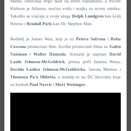
Manta, odlučnija nego ikad da uništi Aquamana, a Nicole
Kidman je Atlanna, moćna vođa i majka sa srcem ratnika.
Također se vraćaju u svoje uloge
Dolph Lundgren
kao kralj
Nereus i
Rendall Park
kao Dr. Stephen Shin.
Reditelj je James Wan, koji je uz
Petera Safrana
i
Roba
Cowana
producirao film. Izvršni producenti filma su
Galen
Vaisman
i
Walter Hamada
. Scenarij je napisao
David
Laslie Johnson-McGoldrick
, prema priči Jamesa Wana,
Davida Lasliea
Johnson-McGoldricka
, Jasona Momoe i
Thomasa Pa'a Sibbetta
, a temelji se na DC likovima koje
su kreirali
Paul Norris
i
Mort Weisinger
.