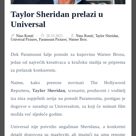
Taylor Sheridan prelazi u
Universal
Nino Romić
28.10.2025.
Nino Romić,
Taylor Sheridan,
Universal Pictures,
Paramount Pictures,
Warner Bros.
Dok Paramount šalje ponude za kupovinu Warner Brosu,
jedan od najvećih kreativaca u kružoku studija se priprema
za prelazak konkurentu.
Naime, kako prenose novinari The Hollywood
Reportera,
Taylor Sheridan,
scenarist, producent i voditelj
iza niza uspješnih serija na ponudi Paramounta, postigao je
dogovor o suradnji sa Universalom, za koji će snimati film
možda već sljedeće godine.
Universal nije potvrdio angažman Sheridana, a konkretni
detalji dogovora su magloviti, ali imajući na umu renome