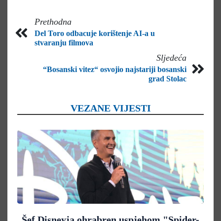
Prethodna
Del Toro odbacuje korištenje AI-a u
stvaranju filmova
Sljedeća
“Bosanski vitez“ osvojio najstariji bosanski
grad Stolac
VEZANE VIJESTI
Šef Disneyja ohrabren uspjehom "Spider-