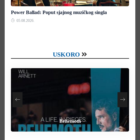
Power Ballad: Poput sjajnog muzičkog singla
05.08.2026.
USKORO
How To Rob A Bank
Heart of the Beast
By Any Means
Behemoth