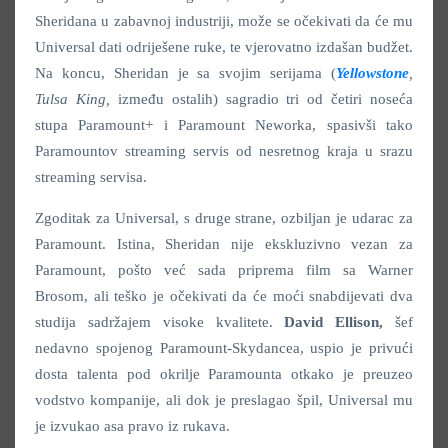
Sheridana u zabavnoj industriji, može se očekivati da će mu
Universal dati odriješene ruke, te vjerovatno izdašan budžet.
Na koncu, Sheridan je sa svojim serijama (
Yellowstone
,
Tulsa King,
između ostalih) sagradio tri od četiri noseća
stupa Paramount+ i Paramount Neworka, spasivši tako
Paramountov streaming servis od nesretnog kraja u srazu
streaming servisa.
Zgoditak za Universal, s druge strane, ozbiljan je udarac za
Paramount. Istina, Sheridan nije ekskluzivno vezan za
Paramount, pošto već sada priprema film sa Warner
Brosom, ali teško je očekivati da će moći snabdijevati dva
studija sadržajem visoke kvalitete.
David Ellison,
šef
nedavno spojenog Paramount-Skydancea, uspio je privući
dosta talenta pod okrilje Paramounta otkako je preuzeo
vodstvo kompanije, ali dok je preslagao špil, Universal mu
je izvukao asa pravo iz rukava.