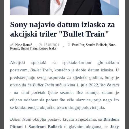
Sony najavio datum izlaska za
akcijski triler "Bullet Train"
Nino Romić
15.06.2021.
Brad Pitt,
Sandra Bullock,
Nino
Romić,
Bullet Train,
Kotaro Isaka
Akcijski spektakl sa spektakularnom glumačkom
postavom,
Bullet Train,
konačno je dobio datum izlaska. U
predstavljanju svog rasporeda za sljedeću godinu, Sony je
otkrio da će
Bullet Train
stići u kina 1. jula 2022, što će reći
- na sami početak ljetne sezone. Bez sumnje, datum je
ciljano odabran da pobere što više ulaznica, prije nego što
se konkurencija uključi u trku u drugoj polovici jula.
Bullet Train
okuplja postavu krcatu zvijezdama, sa
Bradom
Pittom
i
Sandrom Bullock
u glavnim ulogama, te
Joey