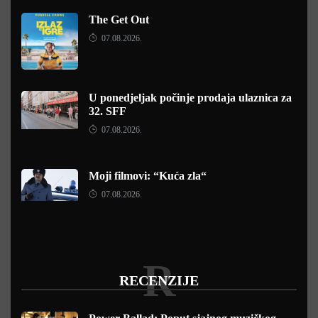
The Get Out
07.08.2026.
U ponedjeljak počinje prodaja ulaznica za
32. SFF
07.08.2026.
Moji filmovi: “Kuća zla“
07.08.2026.
R
RECENZIJE