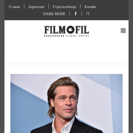
O nama
Impressum
Uvjeti korištenja
Kontakt
DARK MODE