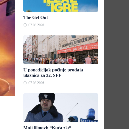
The Get Out
07.08.2026.
U ponedjeljak počinje prodaja
ulaznica za 32. SFF
07.08.2026.
Moji filmovi: “Kuća zla“