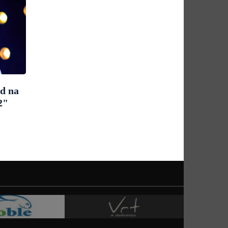
ad na
2"