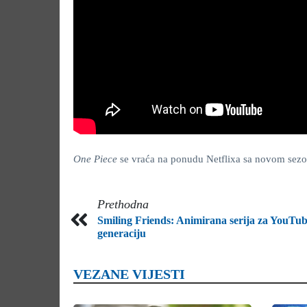
One Piece
se vraća na ponudu Netflixa sa novom sez
Prethodna
Smiling Friends: Animirana serija za YouTu
generaciju
VEZANE VIJESTI