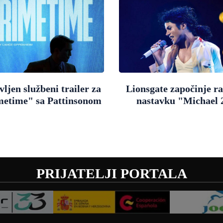
ljen službeni trailer za
Lionsgate započinje r
metime" sa Pattinsonom
nastavku "Michael 
PRIJATELJI PORTALA