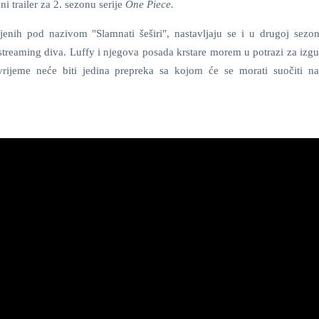
i trailer za 2. sezonu serije
One Piece.
enih pod nazivom "Slamnati šeširi", nastavljaju se i u drugoj sezon
 streaming diva. Luffy i njegova posada krstare morem u potrazi za izg
rijeme neće biti jedina prepreka sa kojom će se morati suočiti n