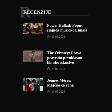
R
RECENZIJE
Power Ballad: Poput
sjajnog muzičkog singla
05.08.2026.
The Odyssey: Pravo
pravcato prvoklasno
filmsko iskustvo
21.07.2026.
Jeunes Mères:
Majčinska rana
15.07.2026.