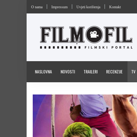
O nama
Impressum
Uvjeti korištenja
Kontakt
NASLOVNA
NOVOSTI
TRAILERI
RECENZIJE
TV