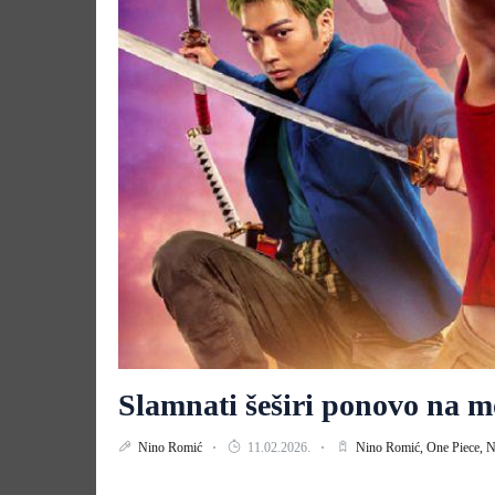
Slamnati šeširi ponovo na m
Nino Romić
11.02.2026.
Nino Romić,
One Piece,
N