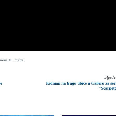
onom 10. marta.
Sljed
be
Kidman na tragu ubice u traileru za ser
"Scarpet