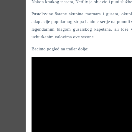
Nakon kratkog teasera, Netflix je objavio i puni služben
Pustolovine šarene skupine mornara i gusara, okuplj
adaptacije popularnog stripa i anime serije na ponudi
legendarnim blagom gusarskog kapetana, ali loše v
uzburkanim valovima ove sezone.
Bacimo pogled na trailer dolje: