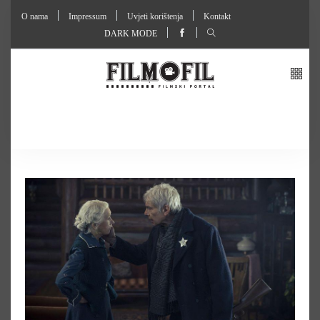
O nama
Impressum
Uvjeti korištenja
Kontakt
DARK MODE