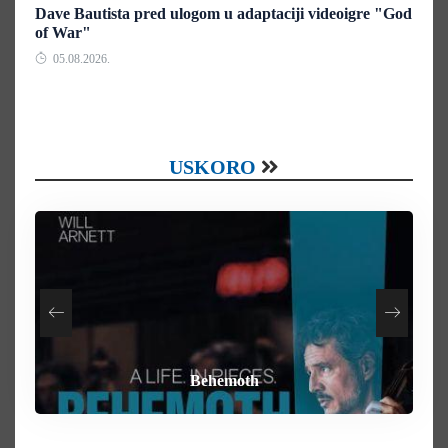
Dave Bautista pred ulogom u adaptaciji videoigre "God
of War"
05.08.2026.
USKORO
How To Rob A Bank
Heart of the Beast
By Any Means
Behemoth