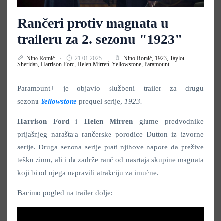
Rančeri protiv magnata u
traileru za 2. sezonu "1923"
Nino Romić
21.01.2025.
Nino Romić,
1923,
Taylor
Sheridan,
Harrison Ford,
Helen Mirren,
Yellowstone,
Paramount+
Paramount+ je objavio službeni trailer za drugu
sezonu
Yellowstone
prequel serije,
1923.
Harrison Ford
i
Helen Mirren
glume predvodnike
prijašnjeg naraštaja rančerske porodice Dutton iz izvorne
serije. Druga sezona serije prati njihove napore da prežive
tešku zimu, ali i da zadrže ranč od nasrtaja skupine magnata
koji bi od njega napravili atrakciju za imućne.
Bacimo pogled na trailer dolje: