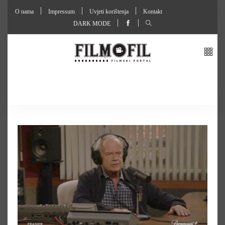
O nama
Impressum
Uvjeti korištenja
Kontakt
DARK MODE