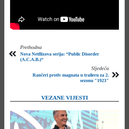
Prethodna
Nova Netflixova serija: “Public Disorder
(A.C.A.B.)“
Sljedeća
Rančeri protiv magnata u traileru za 2.
sezonu "1923"
VEZANE VIJESTI