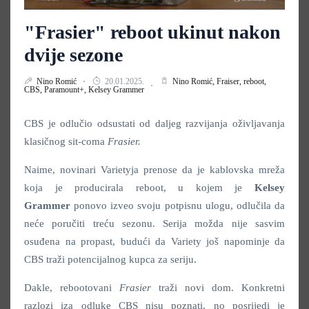
"Frasier" reboot ukinut nakon
dvije sezone
Nino Romić
20.01.2025.
Nino Romić,
Fraiser,
reboot,
CBS,
Paramount+,
Kelsey Grammer
CBS je odlučio odsustati od daljeg razvijanja oživljavanja
klasičnog sit-coma
Frasier.
Naime, novinari Varietyja prenose da je kablovska mreža
koja je producirala reboot, u kojem je
Kelsey
Grammer
ponovo izveo svoju potpisnu ulogu, odlučila da
neće poručiti treću sezonu. Serija možda nije sasvim
osuđena na propast, budući da Variety još napominje da
CBS traži potencijalnog kupca za seriju.
Dakle, rebootovani
Frasier
traži novi dom. Konkretni
razlozi iza odluke CBS nisu poznati, no posrijedi je