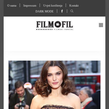
O nama
Impressum
Uvjeti korištenja
Kontakt
DARK MODE