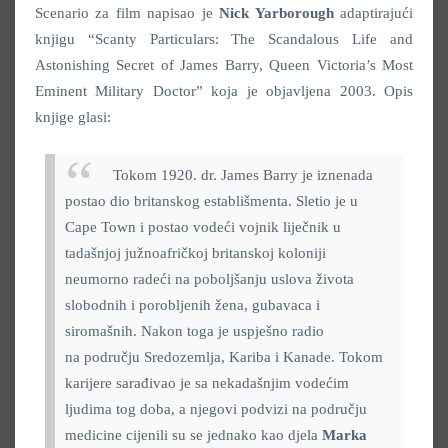
Scenario za film napisao je
Nick Yarborough
adaptirajući
knjigu “Scanty Particulars: The Scandalous Life and
Astonishing Secret of James Barry, Queen Victoria’s Most
Eminent Military Doctor” koja je objavljena 2003. Opis
knjige glasi:
Tokom 1920. dr. James Barry je iznenada
postao dio britanskog establišmenta. Sletio je u
Cape Town i postao vodeći vojnik liječnik u
tadašnjoj južnoafričkoj britanskoj koloniji
neumorno radeći na poboljšanju uslova života
slobodnih i porobljenih žena, gubavaca i
siromašnih. Nakon toga je uspješno radio
na području Sredozemlja, Kariba i Kanade. Tokom
karijere sarađivao je sa nekadašnjim vodećim
ljudima tog doba, a njegovi podvizi na području
medicine cijenili su se jednako kao djela
Marka