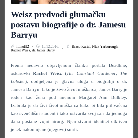
Weisz predvodi glumačku
postavu biografije o dr. Jamesu
Barryu
filmofil2
15.12.2016.
Braco Kartal,
Nick Yarborough,
Rachel Weisz,
dr. James Barry
Prema nedavno objavljenom članku portala Deadline,
oskarovki
Rachel Weisz
(
The Constant
Gardener
,
The
Lobster
), dodijeljena je glavna uloga u biografiji o dr.
Jamesu Barryu. Iako je živio život muškarca, James Barry je
rođen kao žena pod imenom Margaret Ann Bulkley.
Izabrala je da živi život muškarca kako bi bila prihvaćena
kao sveučilišni student i tako ostvarila svoj san da jednoga
dana postane vojni hirurg. Njen stvarni identitet otkriven
je tek nakon njene (njegove) smrti.