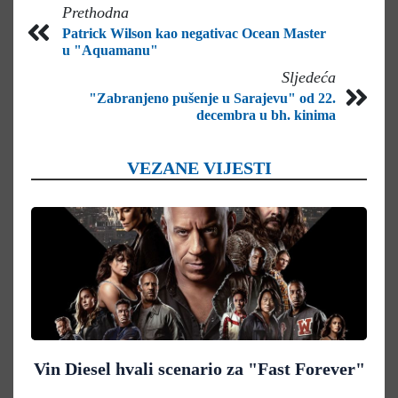
Prethodna
Patrick Wilson kao negativac Ocean Master
u "Aquamanu"
Sljedeća
"Zabranjeno pušenje u Sarajevu" od 22.
decembra u bh. kinima
VEZANE VIJESTI
Vin Diesel hvali scenario za "Fast Forever"