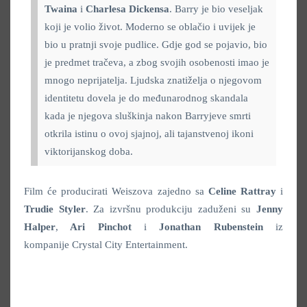
Twaina
i
Charlesa Dickensa
. Barry je bio veseljak
koji je volio život. Moderno se oblačio i uvijek je
bio u pratnji svoje pudlice. Gdje god se pojavio, bio
je predmet tračeva, a zbog svojih osobenosti imao je
mnogo neprijatelja. Ljudska znatiželja o njegovom
identitetu dovela je do međunarodnog skandala
kada je njegova sluškinja nakon Barryjeve smrti
otkrila istinu o ovoj sjajnoj, ali tajanstvenoj ikoni
viktorijanskog doba.
Film će producirati Weiszova zajedno sa
Celine Rattray
i
Trudie Styler
. Za izvršnu produkciju zaduženi su
Jenny
Halper
,
Ari Pinchot
i
Jonathan Rubenstein
iz
kompanije Crystal City Entertainment.