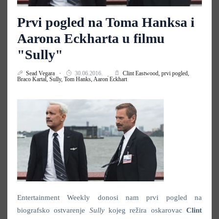
Prvi pogled na Toma Hanksa i
Aarona Eckharta u filmu
"Sully"
Sead Vegara
30.06.2016.
Clint Eastwood,
prvi pogled,
Braco Kartal,
Sully,
Tom Hanks,
Aaron Eckhart
Entertainment Weekly donosi nam prvi pogled na
biografsko ostvarenje
Sully
kojeg režira oskarovac
Clint