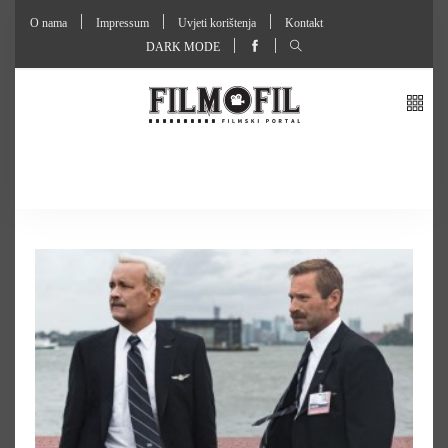
O nama
Impressum
Uvjeti korištenja
Kontakt
DARK MODE