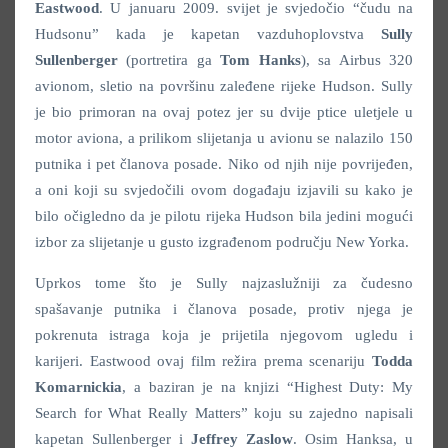
Eastwood
. U januaru 2009. svijet je svjedočio “čudu na
Hudsonu” kada je kapetan vazduhoplovstva
Sully
Sullenberger
(portretira ga
Tom Hanks
), sa Airbus 320
avionom, sletio na površinu zaleđene rijeke Hudson. Sully
je bio primoran na ovaj potez jer su dvije ptice uletjele u
motor aviona, a prilikom slijetanja u avionu se nalazilo 150
putnika i pet članova posade. Niko od njih nije povrijeđen,
a oni koji su svjedočili ovom događaju izjavili su kako je
bilo očigledno da je pilotu rijeka Hudson bila jedini mogući
izbor za slijetanje u gusto izgrađenom području New Yorka.
Uprkos tome što je Sully najzaslužniji za čudesno
spašavanje putnika i članova posade, protiv njega je
pokrenuta istraga koja je prijetila njegovom ugledu i
karijeri. Eastwood ovaj film režira prema scenariju
Todda
Komarnickia
, a baziran je na knjizi “Highest Duty: My
Search for What Really Matters” koju su zajedno napisali
kapetan Sullenberger i
Jeffrey Zaslow
. Osim Hanksa, u