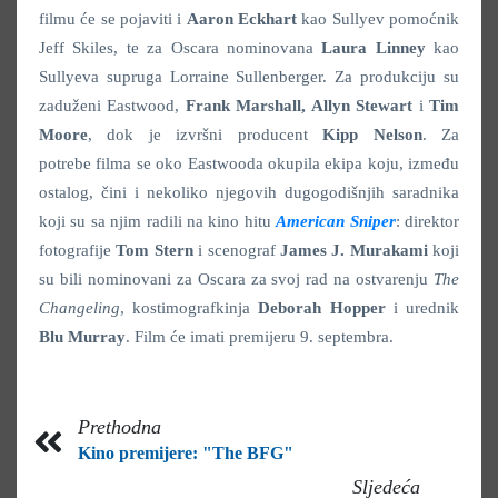
filmu će se pojaviti i
Aaron Eckhart
kao Sullyev pomoćnik
Jeff Skiles, te za Oscara nominovana
Laura Linney
kao
Sullyeva supruga Lorraine Sullenberger. Za produkciju su
zaduženi Eastwood,
Frank Marshall, Allyn Stewart
i
Tim
Moore
, dok je izvršni producent
Kipp Nelson
. Za
potrebe filma se oko Eastwooda okupila ekipa koju, između
ostalog, čini i nekoliko njegovih dugogodišnjih saradnika
koji su sa njim radili na kino hitu
American Sniper
: direktor
fotografije
Tom Stern
i scenograf
James J. Murakami
koji
su bili nominovani za Oscara za svoj rad na ostvarenju
The
Changeling
, kostimografkinja
Deborah Hopper
i urednik
Blu Murray
. Film će imati premijeru 9. septembra.
Prethodna
Kino premijere: "The BFG"
Sljedeća