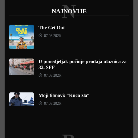
N
NAJNOVIJE
The Get Out
07.08.2026.
U ponedjeljak počinje prodaja ulaznica za
32. SFF
07.08.2026.
Moji filmovi: “Kuća zla“
07.08.2026.