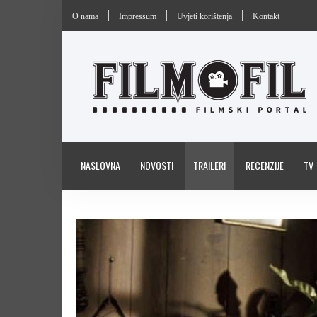
O nama
Impressum
Uvjeti korištenja
Kontakt
NASLOVNA
NOVOSTI
TRAILERI
RECENZIJE
TV