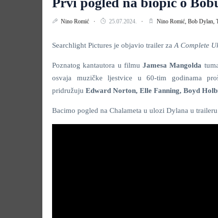
Prvi pogled na biopic o B
Nino Romić
25.07.2024.
Nino Romić,
Bob Dylan,
Searchlight Pictures je objavio trailer za
A
Complete U
Poznatog kantautora u filmu
Jamesa Mangolda
tum
osvaja muzičke ljestvice u 60-tim godinama pr
pridružuju
Edward Norton,
Elle Fanning, Boyd Hol
Bacimo pogled na Chalameta u ulozi Dylana u traileru 