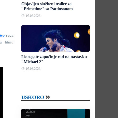
Objavljen službeni trailer za
"Primetime" sa Pattinsonom
07.08.2026.
Two
sada
u filmu
Lionsgate započinje rad na nastavku
"Michael 2"
07.08.2026.
USKORO