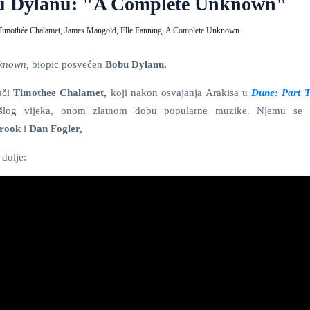
obu Dylanu: "A Complete Unknown"
Timothée Chalamet,
James Mangold,
Elle Fanning,
A Complete Unknown
known,
biopic posvećen
Bobu Dylanu.
ači
Timothee Chalamet,
koji nakon osvajanja Arakisa u
Dune: Part 
ošlog vijeka, onom zlatnom dobu popularne muzike. Njemu se 
brook
i
Dan
Fogler,
dolje: