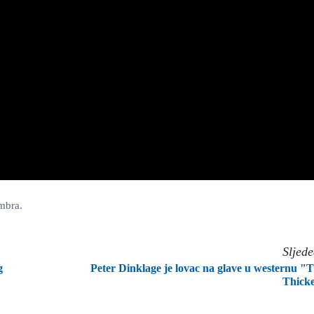
mbra.
Sljed
g
Peter Dinklage je lovac na glave u westernu "
Thick