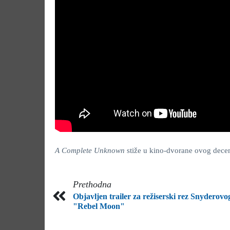
A Complete Unknown
stiže u kino-dvorane ovog dece
Prethodna
Objavljen trailer za režiserski rez Snyderovo
"Rebel Moon"