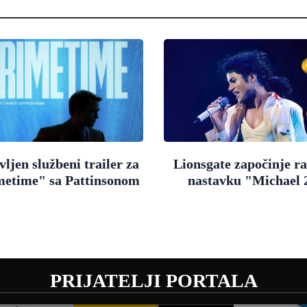
ljen službeni trailer za
Lionsgate započinje r
metime" sa Pattinsonom
nastavku "Michael 
PRIJATELJI PORTALA