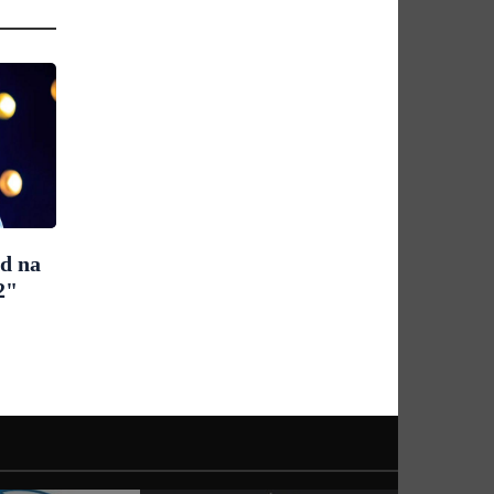
ad na
2"