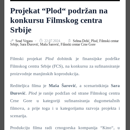
Projekat “Plod“ podržan na
konkursu Filmskog centra
Srbije
Sead Vegara
22.07.2024.
Selma Delić,
Plod,
Filmski centar
Srbije,
Sara Đurović,
Maša Šarović,
Filmski centar Crne Gore
Filmski projekat
Plod
dobitnik je finansijske podrške
Filmskog centra Srbije (FCS), na konkursu za sufinansiranje
proizvodnje manjinskih koprodukcija.
Rediteljica filma je
Maša Šarović
, a scenaristkinja
Sara
Đurović
.
Plod
je ranije podržan od strane
Filmskog centra
Crne Gore u kategoriji sufinansiranja dugometažnih
filmova, a prije toga i u kategorijama razvoja projekta i
scenarija.
Produkciju filma radi crnogorska kompanija “Kino“, u