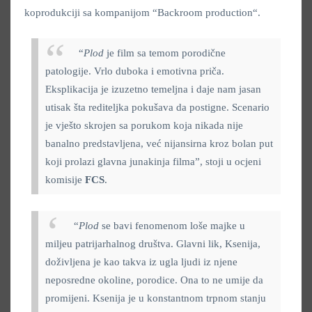
koprodukciji sa kompanijom “Backroom production“.
“
Plod
je film sa temom porodične
patologije. Vrlo duboka i emotivna priča.
Eksplikacija je izuzetno temeljna i daje nam jasan
utisak šta rediteljka pokušava da postigne. Scenario
je vješto skrojen sa porukom koja nikada nije
banalno predstavljena, već nijansirna kroz bolan put
koji prolazi glavna junakinja filma”, stoji u ocjeni
komisije
FCS
.
“
Plod
se bavi fenomenom loše majke u
miljeu patrijarhalnog društva. Glavni lik, Ksenija,
doživljena je kao takva iz ugla ljudi iz njene
neposredne okoline, porodice. Ona to ne umije da
promijeni. Ksenija je u konstantnom trpnom stanju