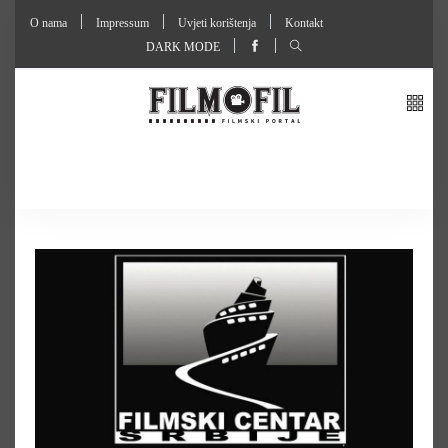
O nama
Impressum
Uvjeti korištenja
Kontakt
DARK MODE