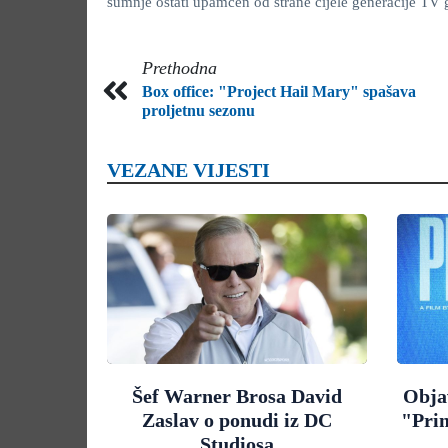
sumnje ostati upamćen od strane cijele generacije TV g
Prethodna
Box office: "Project Hail Mary" spašava
proljetnu sezonu
VEZANE VIJESTI
Šef Warner Brosa David
Objav
Zaslav o ponudi iz DC
"Pri
Studiosa