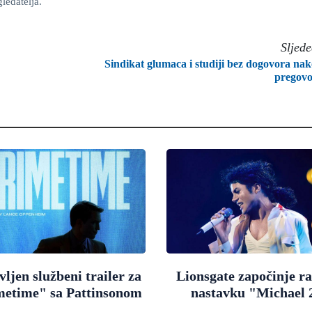
ledatelja.
Sljed
Sindikat glumaca i studiji bez dogovora na
pregov
ljen službeni trailer za
Lionsgate započinje r
metime" sa Pattinsonom
nastavku "Michael 