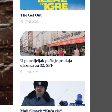
The Get Out
07.08.2026.
U ponedjeljak počinje prodaja
ulaznica za 32. SFF
07.08.2026.
Moji filmovi: “Kuća zla“