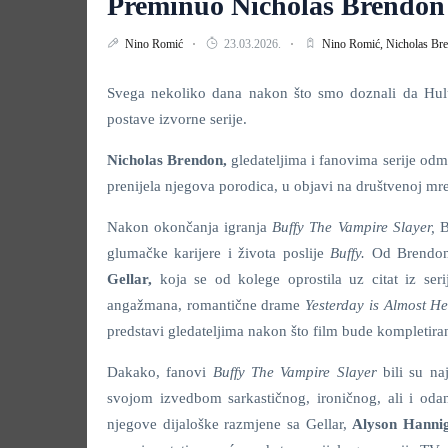
Preminuo Nicholas Brendon 
Nino Romić
23.03.2026.
Nino Romić,
Nicholas Br
Svega nekoliko dana nakon što smo doznali da Hul
postave izvorne serije.
Nicholas Brendon,
gledateljima i fanovima serije od
prenijela njegova porodica, u objavi na društvenoj mr
Nakon okončanja igranja
Buffy The Vampire Slayer,
B
glumačke karijere i života poslije
Buffy.
Od Brendona
Gellar,
koja se od kolege oprostila uz citat iz ser
angažmana, romantične drame
Yesterday is Almost H
predstavi gledateljima nakon što film bude kompletira
Dakako, fanovi
Buffy The Vampire Slayer
bili su n
svojom izvedbom sarkastičnog, ironičnog, ali i odano
njegove dijaloške razmjene sa Gellar,
Alyson Hanni