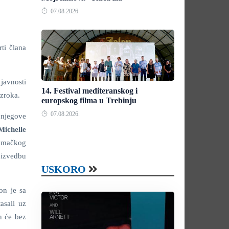
07.08.2026.
rti člana
javnosti
14. Festival mediteranskog i
uzroka.
europskog filma u Trebinju
07.08.2026.
 njegove
Michelle
lumačkog
 izvedbu
USKORO
on je sa
asali uz
n će bez