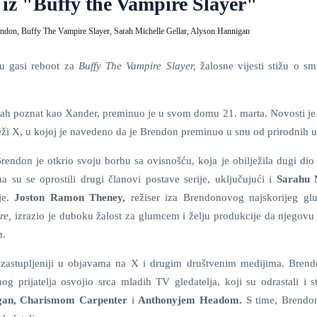
iz "Buffy the Vampire Slayer"
endon,
Buffy The Vampire Slayer,
Sarah Michelle Gellar,
Alyson Hannigan
u gasi reboot za
Buffy The Vampire Slayer,
žalosne vijesti stižu o sm
mah poznat kao Xander, preminuo je u svom domu 21. marta. Novosti je 
eži X, u kojoj je navedeno da je Brendon preminuo u snu od prirodnih 
rendon je otkrio svoju borbu sa ovisnošću, koja je obilježila dugi dio
 su se oprostili drugi članovi postave serije, uključujući i
Sarahu 
ije.
Joston Ramon Theney,
režiser iza Brendonovog najskorijeg g
ere,
izrazio je duboku žalost za glumcem i želju produkcije da njegovu
n.
ajzastupljeniji u objavama na X i drugim društvenim medijima. Brend
g prijatelja osvojio srca mladih TV gledatelja, koji su odrastali i st
gan, Charismom Carpenter
i
Anthonyjem Headom.
S time, Brendo