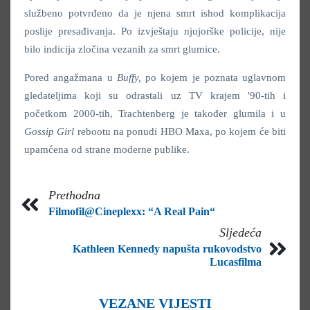
službeno potvrđeno da je njena smrt ishod komplikacija
poslije presađivanja. Po izvještaju njujorške policije, nije
bilo indicija zločina vezanih za smrt glumice.
Pored angažmana u
Buffy,
po kojem je poznata uglavnom
gledateljima koji su odrastali uz TV krajem '90-tih i
početkom 2000-tih, Trachtenberg je također glumila i u
Gossip Girl
rebootu na ponudi HBO Maxa, po kojem će biti
upamćena od strane moderne publike.
Prethodna
Filmofil@Cineplexx: “A Real Pain“
Sljedeća
Kathleen Kennedy napušta rukovodstvo
Lucasfilma
VEZANE VIJESTI