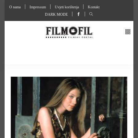
O nama
Impressum
Uvjeti korištenja
Kontakt
DARK MODE