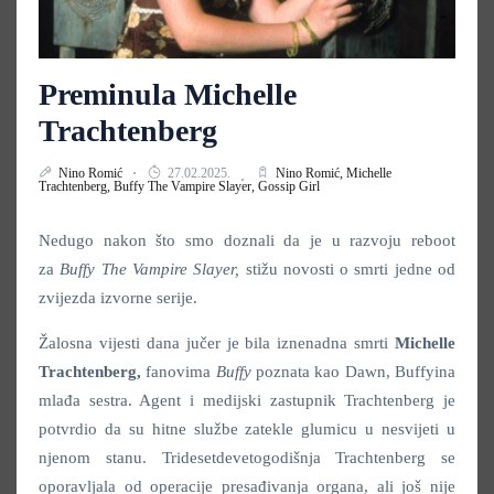
Preminula Michelle
Trachtenberg
Nino Romić
27.02.2025.
Nino Romić,
Michelle
Trachtenberg,
Buffy The Vampire Slayer,
Gossip Girl
Nedugo nakon što smo doznali da je u razvoju reboot
za
Buffy The Vampire Slayer,
stižu novosti o smrti jedne od
zvijezda izvorne serije.
Žalosna vijesti dana jučer je bila iznenadna smrti
Michelle
Trachtenberg,
fanovima
Buffy
poznata kao Dawn, Buffyina
mlađa sestra. Agent i medijski zastupnik Trachtenberg je
potvrdio da su hitne službe zatekle glumicu u nesvijeti u
njenom stanu. Tridesetdevetogodišnja Trachtenberg se
oporavljala od operacije presađivanja organa, ali još nije