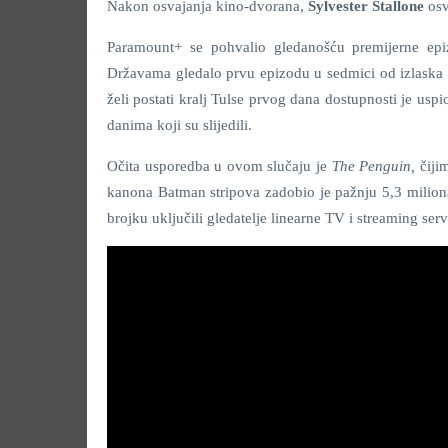
Nakon osvajanja kino-dvorana,
Sylvester Stallone
osv
Paramount+ se pohvalio gledanošću premijerne epiz
Državama gledalo prvu epizodu u sedmici od izlaska n
želi postati kralj Tulse prvog dana dostupnosti je uspi
danima koji su slijedili.
Očita usporedba u ovom slučaju je
The Penguin,
čiji
kanona Batman stripova zadobio je pažnju 5,3 milion
brojku uključili gledatelje linearne TV i streaming ser