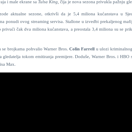
aja i male ekrane sa
Tulsa King,
čija je nova sezona privukla pažnju gle
ode aktualne sezone, otkrivši da je 5,4 miliona kućanstava u Sje
a ponudi ovog streaming servisa. Stallone u izvedbi prekaljenog mafij
o privući čak dva miliona kućanstava, a preostala 3,4 miliona su se prik
m se brojkama pohvalio Warner Bros.
Colin Farrell
u ulozi kriminalnog
a gledatelja tokom emitiranja premijere. Doduše, Warner Bros. i HBO 
visa Max.