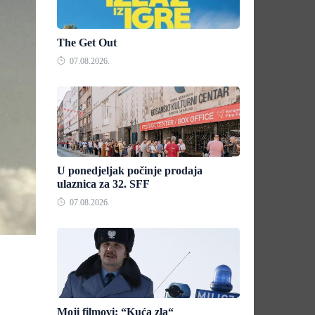
The Get Out
07.08.2026.
U ponedjeljak počinje prodaja
ulaznica za 32. SFF
07.08.2026.
Moji filmovi: “Kuća zla“