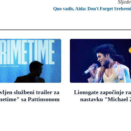
Sljed
Quo vadis, Aida: Don't Forget Srebren
ljen službeni trailer za
Lionsgate započinje r
metime" sa Pattinsonom
nastavku "Michael 