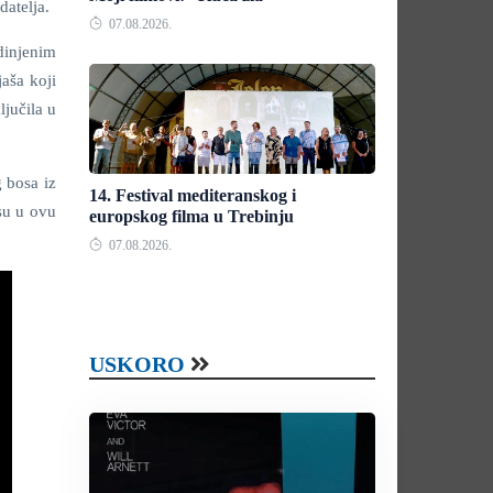
datelja.
07.08.2026.
dinjenim
aša koji
ljučila u
 bosa iz
14. Festival mediteranskog i
su u ovu
europskog filma u Trebinju
07.08.2026.
USKORO