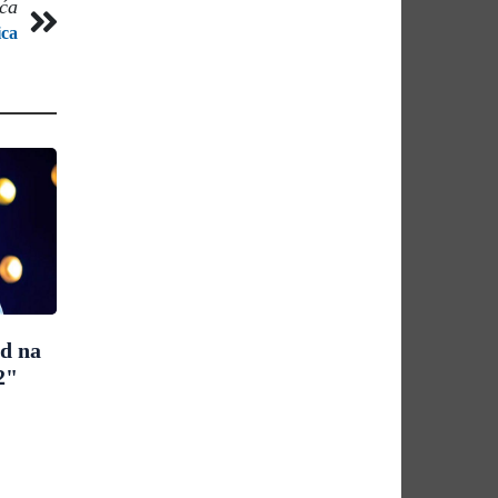
eća
ica
ad na
2"