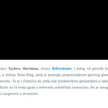
ionice
Taylora Sheridana,
tvorca
Yellowstonea
,
i jedog od glavnih kr
, u slučaju
Tulsa King,
seriji je pomogla prepoznatljivost glavnog glum
sezone. Tu je i činjenica da serija nije predstavljena gledateljima u t
lučio da će serija igrati u redovnim sedmičnim razmacima, što je omog
u razgovoru u stvarnosti.