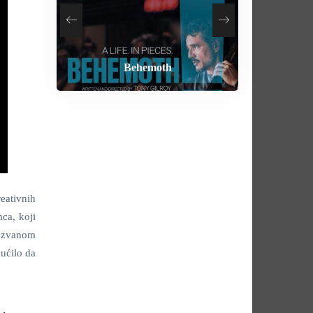
How To Rob A Bank
Heart of the Beast
By Any Means
Behemoth
eativnih
ca, koji
akozvanom
ućilo da