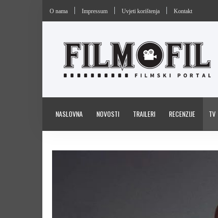
O nama
Impressum
Uvjeti korištenja
Kontakt
NASLOVNA
NOVOSTI
TRAILERI
RECENZIJE
TV