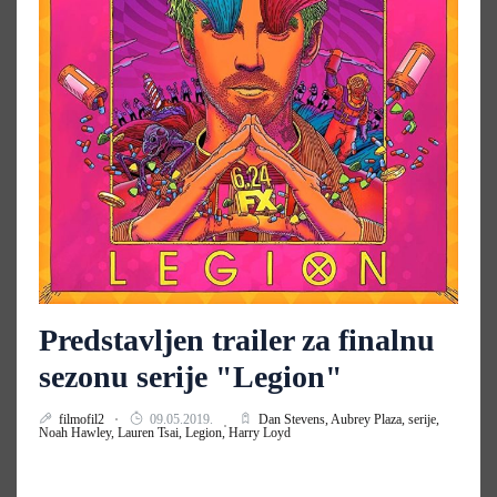
Predstavljen trailer za finalnu
sezonu serije "Legion"
filmofil2
09.05.2019.
Dan Stevens,
Aubrey Plaza,
serije,
Noah Hawley,
Lauren Tsai,
Legion,
Harry Loyd