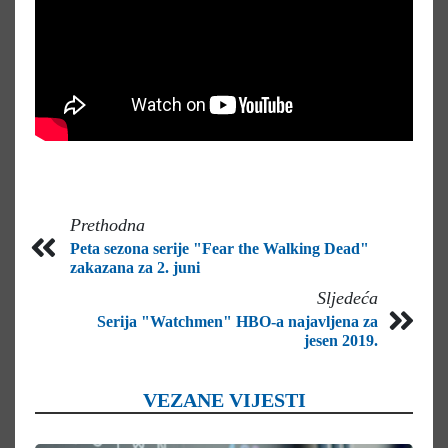
Prethodna
Peta sezona serije "Fear the Walking Dead"
zakazana za 2. juni
Sljedeća
Serija "Watchmen" HBO-a najavljena za
jesen 2019.
VEZANE VIJESTI