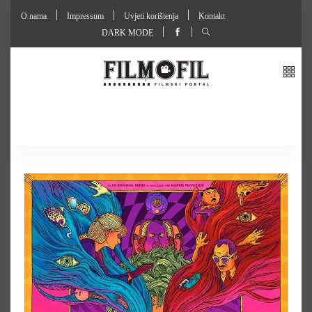
O nama
Impressum
Uvjeti korištenja
Kontakt
DARK MODE