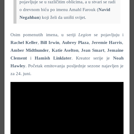
pojavljuje se u različitim oblicima, a u stvari se radi
o drevnom biću po imenu Amahl Farouk (
Navid
Negahban
) koji želi da uništi svijet.
Osim pomenutih imena, u seriji
Legion
se pojavljuju i
Rachel Keller
,
Bill Irwin
,
Aubrey Plaza
,
Jeremie Harris
,
Amber Midthunder
,
Katie Aselton
,
Jean Smart
,
Jemaine
Clement
i
Hamish Linklater
. Kreator serije je
Noah
Hawley
. Početak emitovanja posljednje sezone najavljen je
za 24. juni.