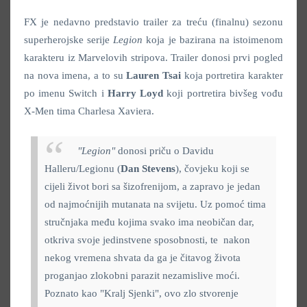
FX je nedavno predstavio trailer za treću (finalnu) sezonu
superherojske serije
Legion
koja je bazirana na istoimenom
karakteru iz Marvelovih stripova. Trailer donosi prvi pogled
na nova imena, a to su
Lauren Tsai
koja portretira karakter
po imenu Switch i
Harry Loyd
koji portretira bivšeg vođu
X-Men tima Charlesa Xaviera.
"Legion"
donosi priču o Davidu
Halleru/Legionu (
Dan Stevens
),
čovjeku koji se
cijeli život bori sa šizofrenijom, a zapravo je jedan
od najmoćnijih mutanata na svijetu. Uz pomoć tima
stručnjaka među kojima svako ima neobičan dar,
otkriva svoje jedinstvene sposobnosti, te nakon
nekog vremena shvata da ga je čitavog života
proganjao zlokobni parazit nezamislive moći.
Poznato kao "Kralj Sjenki", ovo zlo stvorenje