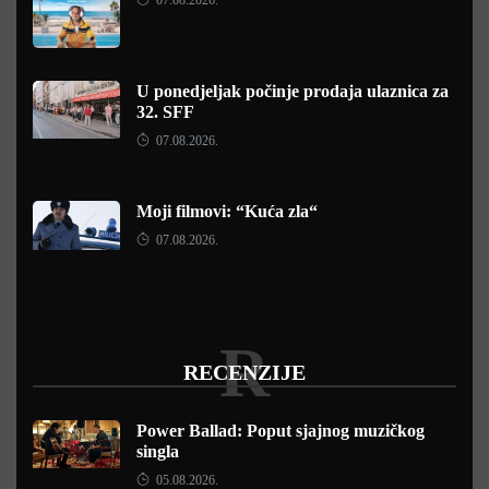
U ponedjeljak počinje prodaja ulaznica za
32. SFF
07.08.2026.
Moji filmovi: “Kuća zla“
07.08.2026.
R
RECENZIJE
Power Ballad: Poput sjajnog muzičkog
singla
05.08.2026.