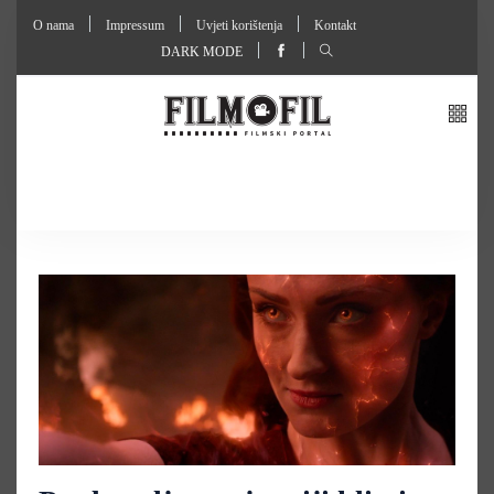
O nama
Impressum
Uvjeti korištenja
Kontakt
DARK MODE