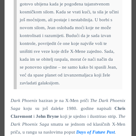
gotovo ubijena kada je pogođena tajanstvenom
kosmičkom silom. Kada se vrati kući, ta sila je učini
još moćnijom, ali postaje i nestabilnija. U borbi s
novom silom, Jean oslobađa moći koje ne može
kontrolisati i razumijeti. Budući da je sada izvan
kontrole, povrijedit će one koje najviše voli te
uništiti sve veze koje drže X-Mene zajedno. Sada,
kada im se obitelj raspala, morat će naći način da
se ponovno ujedine – ne samo kako bi spasili Jean,
već da spase planet od izvanzemaljaca koji žele
zavladati galaksijom.
Dark Phoenix
baziran je na X-Men priči
The Dark Phoenix
Saga
koju su još daleke 1980. godine napisali
Chris
Claremont
i
John Bryne
koji je ujedno i ilustrirao strip.
The
Dark Phoenix Saga
smatra se jednom od klasičnih X-Men
priča, u rangu sa naslovima poput
Days of Future Past
.