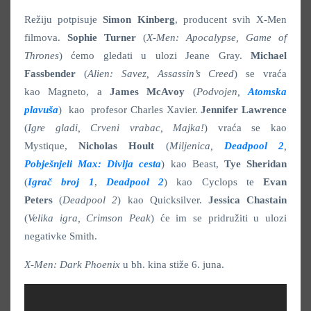
Režiju potpisuje
Simon Kinberg
, producent svih X-Men
filmova.
Sophie Turner
(
X-Men: Apocalypse, Game of
Thrones
) ćemo gledati u ulozi Jeane Gray.
Michael
Fassbender
(
Alien: Savez, Assassin’s Creed
) se vraća
kao
Magneto, a
James McAvoy
(
Podvojen,
Atomska
plavuša
) kao profesor Charles Xavier.
Jennifer Lawrence
(
Igre gladi, Crveni vrabac, Majka!
) vraća se kao
Mystique,
Nicholas Hoult
(
Miljenica,
Deadpool 2
,
Pobješnjeli Max: Divlja cesta
) kao Beast,
Tye Sheridan
(
Igrač broj 1
,
Deadpool 2
) kao Cyclops te
Evan
Peters
(
Deadpool 2
) kao Quicksilver.
Jessica Chastain
(
Velika igra, Crimson Peak
) će im se pridružiti u ulozi
negativke Smith.
X-Men: Dark Phoenix
u bh. kina stiže 6. juna.