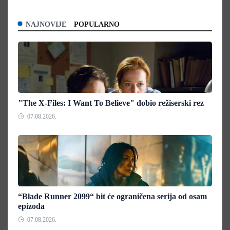
NAJNOVIJE
POPULARNO
"The X-Files: I Want To Believe" dobio režiserski rez
07.08.2026.
“Blade Runner 2099“ bit će ograničena serija od osam
epizoda
07.08.2026.