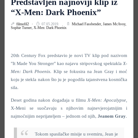
Predstavljen najnoviji klip iz
“X-Men: Dark Phoenix”
filmofil2
07.05.2019.
Michael Fassbender,
James McAvoy,
Sophie Turner,
X-Men: Dark Phoenix
20th Century Fox predstavio je novi TV klip pod nazivom
"It Made You Stronger" kao najavu stripovskog spektakla
X-
Men: Dark Phoenix.
Klip se fokusira na
Jean Gray
i moć
koju je stekla nakon što ju je pogodila tajanstvena kosmička
sila.
Deset godina nakon događaja u filmu
X-Men: Apocalypse,
X-Meni se suočavaju s njihovim najnevjerojatnijim i
najmoćnijim neprijateljem – jednom od njih,
Jeanom Gray
.
Tokom spasilačke misije u svemiru, Jean je